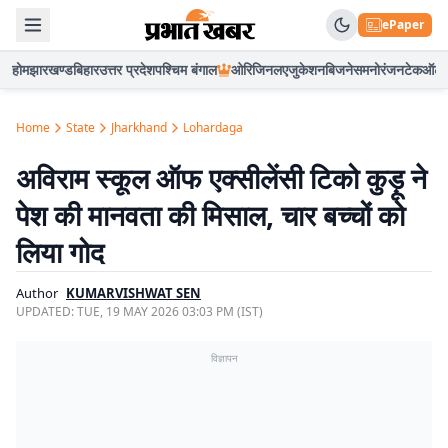
ePaper
होम
झारखण्ड
बिहार
उत्तर प्रदेश
पश्चिम बंगाल
ओरिजिनल
एजुकेशन
बिजनेस
मनोरंजन
टेक
ऑटो
Home
State
Jharkhand
Lohardaga
अविराम स्कूल ऑफ एक्सीलेंसी टिको कुड़ू ने
पेश की मानवता की मिसाल, चार बच्चों को
लिया गोद
Author
KUMARVISHWAT SEN
UPDATED:
TUE, 19 MAY 2026 03:03 PM (IST)
विज्ञापन