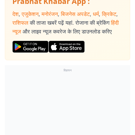
Prabhat Khabar App :
देश
,
एजुकेशन
,
मनोरंजन
,
बिजनेस अपडेट
,
धर्म
,
क्रिकेट
,
राशिफल
की ताजा खबरें पढ़ें यहां. रोजाना की ब्रेकिंग
हिंदी
न्यूज
और लाइव न्यूज कवरेज के लिए डाउनलोड करिए
विज्ञापन