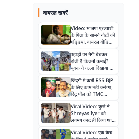
वायरल खबरें
Video: भाजपा प्रत्याशी
के पिता के सामने नोटों की
गड्डियां, वायरल वीडियो
से राजनीति में उबाल,
पहाड़ों पर मैगी बेचकर
अजित महतो बोले- TMC
होती है कितनी कमाई?
की गंदी चाल
युवक ने गल्ला दिखाया तो
नौकरी वालों के खड़े हो गए
जिंदगी में कभी RSS-BJP
कान
के लिए काम नहीं करूंगा,
रिंटू पॉल को TMC
ऑफिस में ले जाकर पीटा,
Viral Video: कुत्ते ने
Video वायरल
Shreyas Iyer को
लगभग काट ही लिया था,
न्यूजीलैंड सीरीज से पहले
Viral Video: एक कैच
बाल-बाल बचे