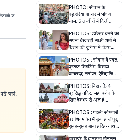
PHOTO: सीवान के
बड़हरिया बाजार में भीषण
ेटवर्क के
जाम, 5 तस्वीरों में दिखी
अव्यवस्था
PHOTOS: डॉक्टर बनने का
सपना देख रही साक्षी शर्मा ने
फैशन की दुनिया में किया
कमाल,जानिए बेगूसराय की
PHOTOS : सीवान में स्वत:
बेटी ने कैसे दी अपने सपनों
प्रकट शिवलिंग, विशाल
को उड़ान
कमलदह सरोवर, ऐतिहासिक
महेंद्रनाथ मंदिर और घंटाघर
PHOTOS: बिहार के 4
की कहानी, तस्वीरों में देखिए
प्रसिद्ध मंदिर, जहां दर्शन के
ढ़ें यहां.
लिए देशभर से आते हैं
श्रद्धालु, जानिए इनकी
PHOTOS : पहली सोमवारी
खासियत
पर शिवभक्ति में डूबा हाजीपुर,
सुबह-सुबह बाबा हरिहरनाथ
मंदिर पहुंचे तेजस्वी, 10
झारखंड विधानसभा मॉनसून
तस्वीरों में देखें नजारा