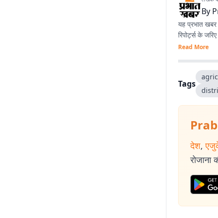
By
P
यह प्रभात खबर क
रिपोर्ट्स के जरि
Read More
agric
Tags
dist
Prab
देश
,
एजु
रोजाना की