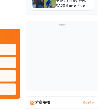
के लिए 1 करोड़ रुपये,
SA20 में दर्शक ने पकड़ा
एक हाथ से गजब का कैच
विज्ञापन
फोटो गैलरी
और देखें