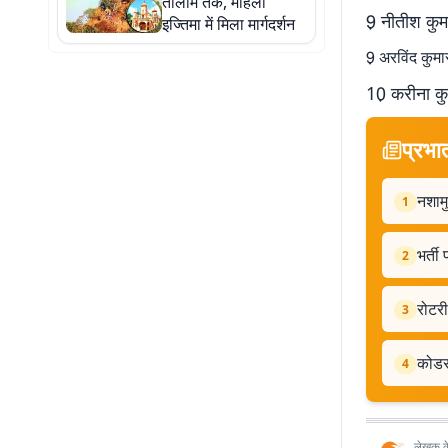
तालीम तक, महिला
9़ नीतीश कुम
इज्तिमा में मिला मार्गदर्शन
9़ अरविंद कुम
10़ करीना क
प्रभा
नशामु
1
भर्ती
2
रोटरी
3
कोडरम
4
लेखक के 