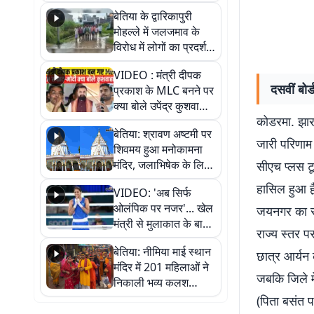
पुल
बेतिया के द्वारिकापुरी
मोहल्ले में जलजमाव के
विरोध में लोगों का प्रदर्शन,
स्थायी समाधान की मांग
VIDEO : मंत्री दीपक
दसवीं बोर
प्रकाश के MLC बनने पर
क्या बोले उपेंद्र कुशवाहा,
कोडरमा. झारख
सुनिए
बेतिया: श्रावण अष्टमी पर
जारी परिणाम म
शिवमय हुआ मनोकामना
मंदिर, जलाभिषेक के लिए
सीएच प्लस टू
लगी लंबी कतारें
हासिल हुआ ह
VIDEO: 'अब सिर्फ
ओलंपिक पर नजर'... खेल
जयनगर का रहन
मंत्री से मुलाकात के बाद
राज्य स्तर पर
जैसमीन लंबोरिया का बड़ा
बेतिया: नीमिया माई स्थान
बयान
छात्र आर्यन 
मंदिर में 201 महिलाओं ने
जबकि जिले मे
निकाली भव्य कलश
शोभायात्रा, शिवलिंग
(पिता बसंत प
प्राण-प्रतिष्ठा महोत्सव