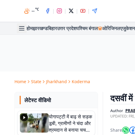
°C
|
|
|
|
--
होम
झारखण्ड
बिहार
उत्तर प्रदेश
पश्चिम बंगाल
ओरिजिनल
एजुकेशन
Home
State
Jharkhand
Koderma
दसवीं म
लेटेस्ट वीडियो
Author
PRA
योगापट्टी में बाढ़ से सड़क
UPDATED:
FRI
डूबी, ग्रामीणों ने चंदा और
श्रमदान से बनाया चचरी
Share