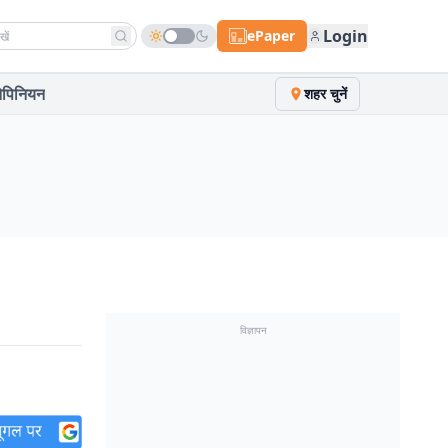
h news
Login
ePaper
पिनियन
शहर चुनें
विज्ञापन