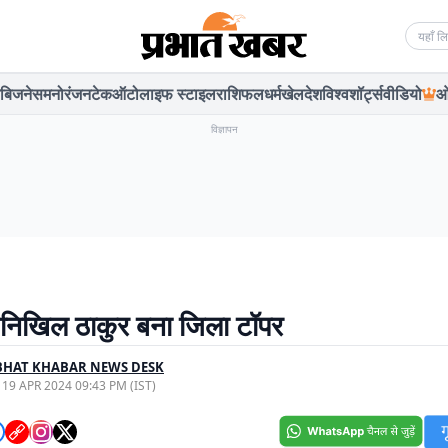
Searc
बिजनेस
मनोरंजन
टेक
ऑटो
लाइफ स्टाइल
राशिफल
धर्म
खेल
देश
विश्व
शॉर्ट्स
वीडियो
ओ
विज्ञापन
ें निखिल ठाकुर बना जिला टॉपर
BHAT KHABAR NEWS DESK
, 19 APR 2024 09:43 PM (IST)