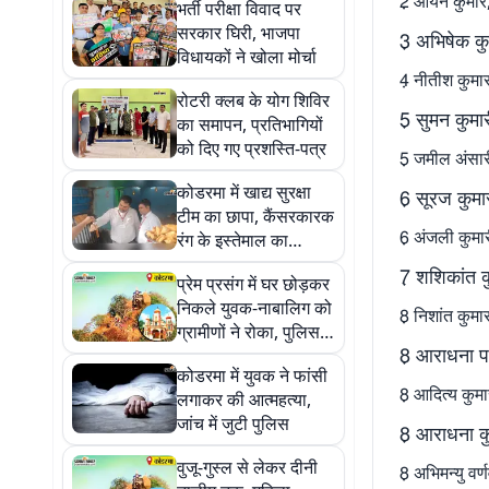
2़ आर्यन कुमा
भर्ती परीक्षा विवाद पर
सरकार घिरी, भाजपा
3़ अभिषेक कु
विधायकों ने खोला मोर्चा
4़ नीतीश कुमार
रोटरी क्लब के योग शिविर
5़ सुमन कुमा
का समापन, प्रतिभागियों
को दिए गए प्रशस्ति-पत्र
5़ जमील अंसारी
कोडरमा में खाद्य सुरक्षा
6़ सूरज कुम
टीम का छापा, कैंसरकारक
6़ अंजली कुमा
रंग के इस्तेमाल का
खुलासा
7़ शशिकांत 
प्रेम प्रसंग में घर छोड़कर
निकले युवक-नाबालिग को
8़ निशांत कुम
ग्रामीणों ने रोका, पुलिस
8़ आराधना प
जांच में जुटी
कोडरमा में युवक ने फांसी
8़ आदित्य कु
लगाकर की आत्महत्या,
जांच में जुटी पुलिस
8़ आराधना क
वुजू-गुस्ल से लेकर दीनी
8़ अभिमन्यु वर