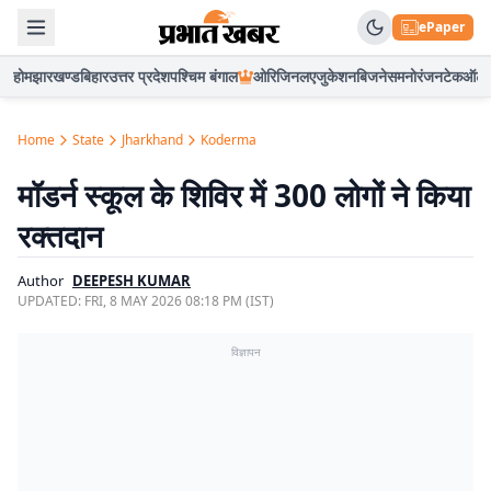
ePaper
होम
झारखण्ड
बिहार
उत्तर प्रदेश
पश्चिम बंगाल
ओरिजिनल
एजुकेशन
बिजनेस
मनोरंजन
टेक
ऑटो
Home
State
Jharkhand
Koderma
मॉडर्न स्कूल के शिविर में 300 लोगों ने किया
रक्तदान
Author
DEEPESH KUMAR
UPDATED:
FRI, 8 MAY 2026 08:18 PM (IST)
विज्ञापन