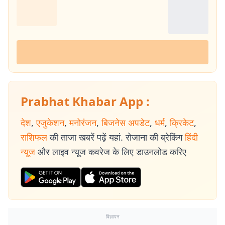
Prabhat Khabar App :
देश
,
एजुकेशन
,
मनोरंजन
,
बिजनेस अपडेट
,
धर्म
,
क्रिकेट
,
राशिफल
की ताजा खबरें पढ़ें यहां. रोजाना की ब्रेकिंग
हिंदी
न्यूज
और लाइव न्यूज कवरेज के लिए डाउनलोड करिए
विज्ञापन