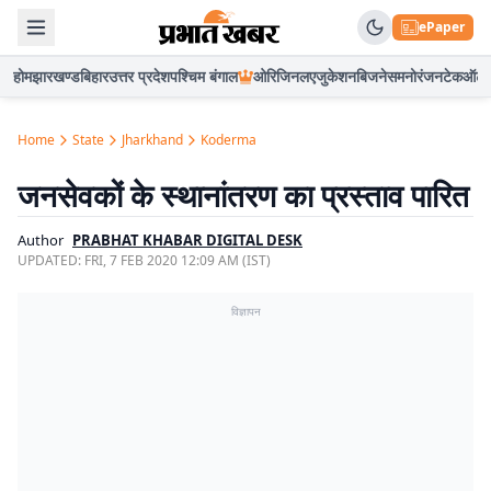
ePaper
होम
झारखण्ड
बिहार
उत्तर प्रदेश
पश्चिम बंगाल
ओरिजिनल
एजुकेशन
बिजनेस
मनोरंजन
टेक
ऑटो
Home
State
Jharkhand
Koderma
जनसेवकों के स्थानांतरण का प्रस्ताव पारित
Author
PRABHAT KHABAR DIGITAL DESK
UPDATED:
FRI, 7 FEB 2020 12:09 AM (IST)
विज्ञापन