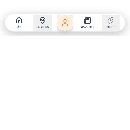
होम
आप का शहर
News Snap
Shorts
Follow us on
X
Download Mobile App
State
›
Jharkhand
›
Hindi News
Gumla News