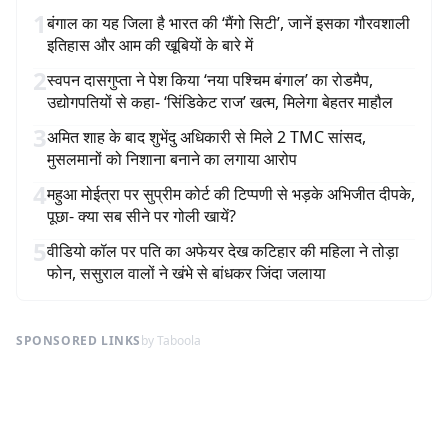
1
बंगाल का यह जिला है भारत की ‘मैंगो सिटी’, जानें इसका गौरवशाली
इतिहास और आम की खूबियों के बारे में
2
स्वपन दासगुप्ता ने पेश किया ‘नया पश्चिम बंगाल’ का रोडमैप,
उद्योगपतियों से कहा- ‘सिंडिकेट राज’ खत्म, मिलेगा बेहतर माहौल
3
अमित शाह के बाद शुभेंदु अधिकारी से मिले 2 TMC सांसद,
मुसलमानों को निशाना बनाने का लगाया आरोप
4
महुआ मोईत्रा पर सुप्रीम कोर्ट की टिप्पणी से भड़के अभिजीत दीपके,
पूछा- क्या सब सीने पर गोली खायें?
5
वीडियो कॉल पर पति का अफेयर देख कटिहार की महिला ने तोड़ा
फोन, ससुराल वालों ने खंभे से बांधकर जिंदा जलाया
SPONSORED LINKS
by Taboola