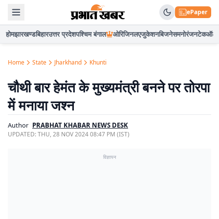
ePaper
होम
झारखण्ड
बिहार
उत्तर प्रदेश
पश्चिम बंगाल
ओरिजिनल
एजुकेशन
बिजनेस
मनोरंजन
टेक
ऑटो
Home
State
Jharkhand
Khunti
चौथी बार हेमंत के मुख्यमंत्री बनने पर तोरपा
में मनाया जश्न
Author
PRABHAT KHABAR NEWS DESK
UPDATED:
THU, 28 NOV 2024 08:47 PM (IST)
विज्ञापन