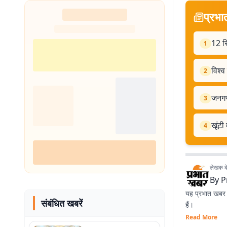
प्रभा
12 स
1
विश्व
2
जनगणन
3
खूंटी
4
लेखक के 
By
P
यह प्रभात खबर क
संबंधित खबरें
हैं।
Read More