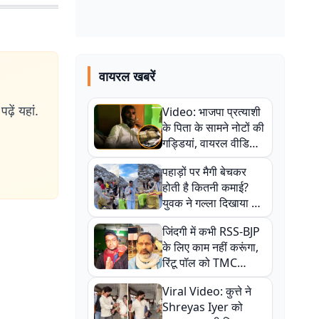
वायरल खबरें
ढ़ें यहां.
Video: भाजपा प्रत्याशी
के पिता के सामने नोटों की
गड्डियां, वायरल वीडियो
से राजनीति में उबाल,
पहाड़ों पर मैगी बेचकर
अजित महतो बोले- TMC
होती है कितनी कमाई?
की गंदी चाल
युवक ने गल्ला दिखाया तो
नौकरी वालों के खड़े हो गए
जिंदगी में कभी RSS-BJP
कान
के लिए काम नहीं करूंगा,
रिंटू पॉल को TMC
ऑफिस में ले जाकर पीटा,
Viral Video: कुत्ते ने
Video वायरल
Shreyas Iyer को