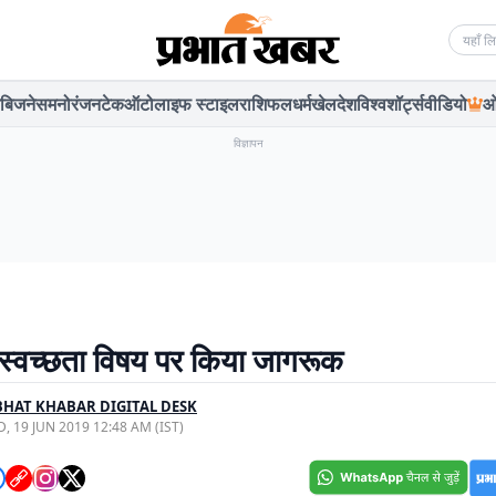
Searc
बिजनेस
मनोरंजन
टेक
ऑटो
लाइफ स्टाइल
राशिफल
धर्म
खेल
देश
विश्व
शॉर्ट्स
वीडियो
ओ
विज्ञापन
 स्वच्छता विषय पर किया जागरूक
HAT KHABAR DIGITAL DESK
, 19 JUN 2019 12:48 AM (IST)