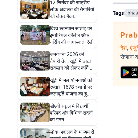
12 सितंबर की राष्ट्रीय
लोक अदालत की तैयारियों
Tags
bhau
को लेकर बैठक
विश्व स्तनपान सप्ताह पर
Prab
इम्पीरियल कॉलेज ऑफ
नर्सिंग की जागरूकता रैली
देश
,
एजु
जनगणना 2026 की
रोजाना की
तैयारी तेज, खूंटी में डाटा
संकलन को लेकर कर्मियों
को प्रशिक्षण
खूंटी में जल योजनाओं को
रफ्तार, 1678 स्थानों पर
जलापूर्ति योजना का हुआ
हैंडओवर
डीएवी स्कूल में विद्यार्थी
परिषद और विभिन्न सदनों
का गठन
लोक अदालत के माध्यम से