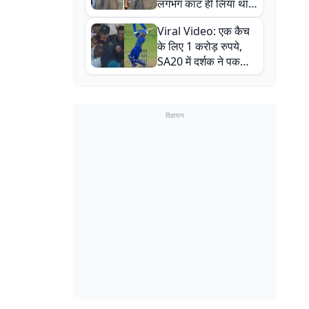
लगभग काट ही लिया था,
न्यूजीलैंड सीरीज से पहले
Viral Video: एक कैच
बाल-बाल बचे
के लिए 1 करोड़ रुपये,
SA20 में दर्शक ने पकड़ा
एक हाथ से गजब का कैच
विज्ञापन