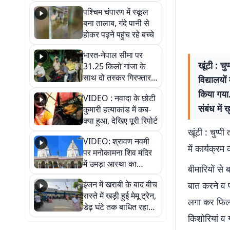
गिरफ्तार
पश्चिम चंपारण में स्कूल
बना तालाब, गंदे पानी से
होकर पढ़ने पहुंच रहे बच्चे
भारत-नेपाल सीमा पर
खूंटी : च
31.25 किलो गांजा के
साथ दो तस्कर गिरफ्तार,
विद्यालयो
नेपाली नंबर की बाइक
किया गया.
VIDEO : नवादा के छोटी
जब्त
संबंध में
कुमारी हत्याकांड में कब-
क्या हुआ, देखिए पूरी रिपोर्ट
खूंटी : चुप्प
VIDEO: श्रावण नवमी
में कार्यक्
पर मनोकामना शिव मंदिर
में उमड़ा आस्था का
बीमारियों से
सैलाब, हर-हर महादेव के
इंजन में खराबी के बाद बीच
बात करने व प
जयघोष से गूंजा परिसर
रास्ते में खड़ी हुई मेमू ट्रेन,
लगा कर फिल्
डेढ़ घंटे तक बाधित रहा
किशोरियां व ग
आवागमन