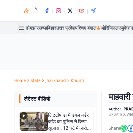
°C
|
|
|
|
--
होम
झारखण्ड
बिहार
उत्तर प्रदेश
पश्चिम बंगाल
ओरिजिनल
एजुकेशन
Home
State
Jharkhand
Khunti
माहवारी
लेटेस्ट वीडियो
Author
PRAB
लिट्टीपाड़ा में डबल मर्डर
UPDATED:
WED
कांड का पुलिस ने किया
खुलासा, 12 घंटे में आरोपी
Share