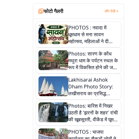
फोटो गैलरी
और देखें
PHOTOS : नवादा में
धूमधाम से मना सावन
महोत्सव, महिलाओं ने दी
सांस्कृतिक प्रस्तुतियां
Photos: सारण के कोंध
मथुरा धाम के पर्यटन स्थल के
रूप में विकसित होने की जगी
आस, 9 तस्वीरों में देखें पूरी
Lakhisarai Ashok
कहानी
Dham Photo Story:
लखीसराय का प्रसिद्ध
अशोक धाम—आस्था,
Photos: बारिश में निखर
श्रृंगार, अनुष्ठान और
उठती है 'झरनों के शहर' रांची
अलौकिक संध्या आरती के
की खूबसूरती, वीकेंड में घूम
विहंगम दृश्य
आएं ये 5 वादियां
PHOTOS : भाजपा
कार्यालय का सैकड़ों लोगों ने