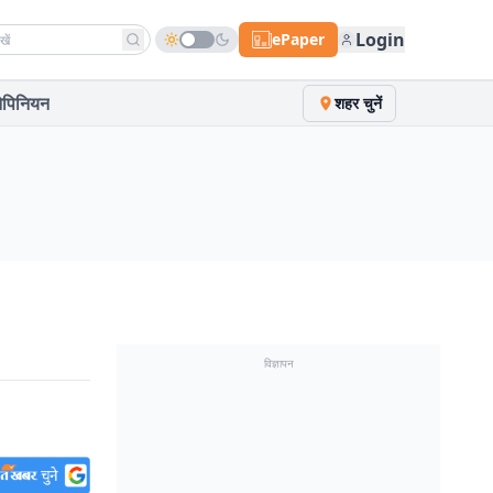
h news
Login
ePaper
पिनियन
शहर चुनें
विज्ञापन