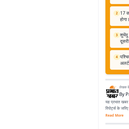
17 को
2
होगा 
शुभे
3
दूसरी
पश्चि
4
अलर्ट
लेखक के 
By
P
यह प्रभात खबर क
रिपोर्ट्स के जरि
Read More