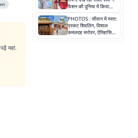
ews
फैशन की दुनिया में किया
कमाल,जानिए बेगूसराय की
PHOTOS : सीवान में स्वत:
बेटी ने कैसे दी अपने सपनों
प्रकट शिवलिंग, विशाल
को उड़ान
कमलदह सरोवर, ऐतिहासिक
महेंद्रनाथ मंदिर और घंटाघर
की कहानी, तस्वीरों में देखिए
ढ़ें यहां.