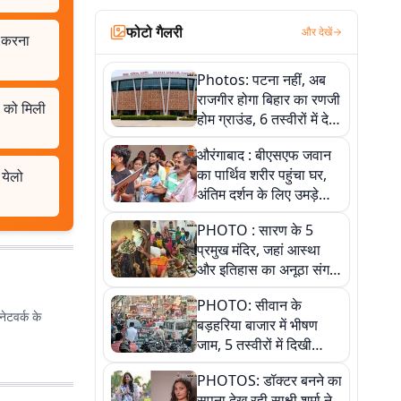
फोटो गैलरी
और देखें
ो करना
Photos: पटना नहीं, अब
राजगीर होगा बिहार का रणजी
ं को मिली
होम ग्राउंड, 6 तस्वीरों में देखें
नए स्टेडियम की पूरी कहानी
औरंगाबाद : बीएसएफ जवान
का पार्थिव शरीर पहुंचा घर,
 येलो
अंतिम दर्शन के लिए उमड़े
लोग
PHOTO : सारण के 5
प्रमुख मंदिर, जहां आस्था
और इतिहास का अनूठा संगम,
तस्वीरों में जानिए
PHOTO: सीवान के
ेटवर्क के
बड़हरिया बाजार में भीषण
जाम, 5 तस्वीरों में दिखी
अव्यवस्था
PHOTOS: डॉक्टर बनने का
सपना देख रही साक्षी शर्मा ने