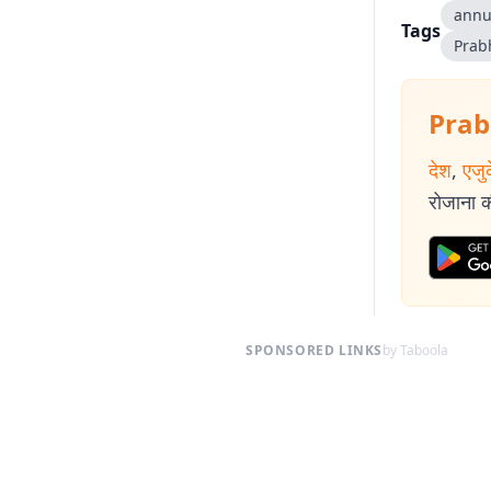
annu
Tags
Prab
Prab
देश
,
एजु
रोजाना की
SPONSORED LINKS
by Taboola