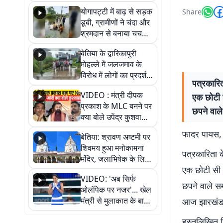
आवागमन
योगापट्टी में बाढ़ से सड़क
Share
डूबी, ग्रामीणों ने चंदा और
श्रमदान से बनाया चचरी
पुल
बेतिया के द्वारिकापुरी
मोहल्ले में जलजमाव के
विरोध में लोगों का प्रदर्शन,
पत्रकारिता
स्थायी समाधान की मांग
VIDEO : मंत्री दीपक
एक छोटी 
प्रकाश के MLC बनने पर
छपने वाले 
क्या बोले उपेंद्र कुशवाहा,
सुनिए
फादर पायस, 
बेतिया: श्रावण अष्टमी पर
शिवमय हुआ मनोकामना
पत्रकारिता के
मंदिर, जलाभिषेक के लिए
एक छोटी सी 
लगी लंबी कतारें
VIDEO: 'अब सिर्फ
छपने वाले सम
ओलंपिक पर नजर'... खेल
मंत्री से मुलाकात के बाद
आज झारखंड रा
जैसमीन लंबोरिया का बड़ा
हस्तलिखित टि
बयान