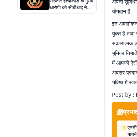
सरकार हत्याकांड के मुख्य
अपनी सुविधा 
आरोपी को सीबीआई ने
योगदान है.
गुवाहाटी से किया
गिरफ्तार, 50 हजार का था
इन अवलोकनों 
इनाम
युक्त है तथा
सकारात्मक ऊर
भूमिका निभाते
में आपकी ऐसी
अवसर प्रदान 
भविष्य में स
Post by : 
प्रभा
एनडीए
1
मायने