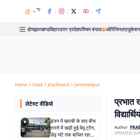
°C
|
|
|
|
--
होम
झारखण्ड
बिहार
उत्तर प्रदेश
पश्चिम बंगाल
ओरिजिनल
एजुकेशन
Home
State
Jharkhand
Jamshedpur
प्रभात ख
लेटेस्ट वीडियो
विद्यार्
इंजन में खराबी के बाद बीच
रास्ते में खड़ी हुई मेमू ट्रेन,
Author
PRA
UPDATED:
SUN
डेढ़ घंटे तक बाधित रहा