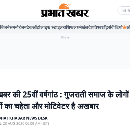
Searc
बिजनेस
मनोरंजन
टेक
ऑटो
लाइफ स्टाइल
राशिफल
धर्म
खेल
देश
विश्व
शॉर्ट्स
वीडियो
ओ
विज्ञापन
बर की 25वीं वर्षगांठ : गुजराती समाज के लोगों
थियों का चहेता और मोटिवेटर है अखबार
BHAT KHABAR NEWS DESK
, 23 AUG 2020 06:09 AM (IST)