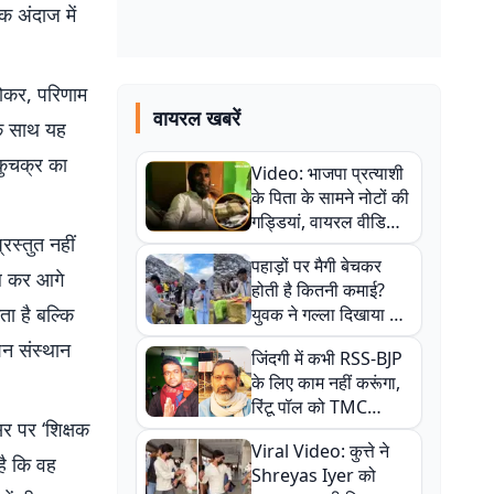
क अंदाज में
होकर, परिणाम
वायरल खबरें
के साथ यह
कुचक्र का
Video: भाजपा प्रत्याशी
के पिता के सामने नोटों की
गड्डियां, वायरल वीडियो
रस्तुत नहीं
से राजनीति में उबाल,
पहाड़ों पर मैगी बेचकर
अजित महतो बोले- TMC
चल कर आगे
होती है कितनी कमाई?
की गंदी चाल
ता है बल्कि
युवक ने गल्ला दिखाया तो
नौकरी वालों के खड़े हो गए
शन संस्थान
जिंदगी में कभी RSS-BJP
कान
के लिए काम नहीं करूंगा,
रिंटू पॉल को TMC
र पर ‘शिक्षक
ऑफिस में ले जाकर पीटा,
Viral Video: कुत्ते ने
Video वायरल
है कि वह
Shreyas Iyer को