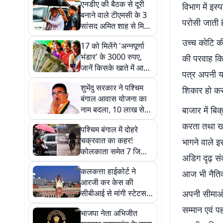
एनडीए की बैठक से दूरी
विभाग में इस
बनाने वाले टीएमसी के 3
परोसी जाती है
सांसद अमित शाह से मिले,
जानें क्या हैं इसके मायने
उच्च कोटि क
17 को मिलेंगे 'अन्नपूर्णा
भंडार' के 3000 रुपए,
की परवाह कि
जानें किसके खाते में आयेंगे
पत्र अपनी य
पैसे, किसको करना होगा
शुभेंदु सरकार ने पश्चिम
इंतजार
शिकार हो कर
बंगाल आवास योजना का
नाम बदला, 10 लाख से
बाजार में बि
अधिक लाभुकों को मिली
करता तथा खब
पश्चिम बंगाल में दोहरे
दूसरी किस्त
चक्रवात का कहर!
भागने वाले इ
कोलकाता समेत 7 जिलों
अडिग दृढ़ सं
में मूसलाधार वर्षा का येलो
कलकत्ता हाईकोर्ट ने
अलर्ट
आज भी नैतिकत
आरजी कर केस की
सीबीआई से मांगी स्टेटस
अपनी सीमाओं
रिपोर्ट, 28 अगस्त तक का
सम्मान एवं 
भाजपा नेता अभिजीत
दिया समय