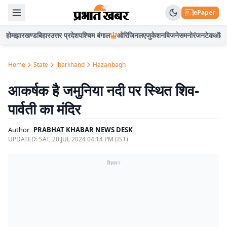
ePaper
होम
झारखण्ड
बिहार
उत्तर प्रदेश
पश्चिम बंगाल
ओरिजिनल
एजुकेशन
बिजनेस
मनोरंजन
टेक
ऑटो
Home
State
Jharkhand
Hazaribagh
आकर्षक है जमुनिया नदी पर स्थित शिव-
पार्वती का मंदिर
Author
PRABHAT KHABAR NEWS DESK
UPDATED:
SAT, 20 JUL 2024 04:14 PM (IST)
विज्ञापन