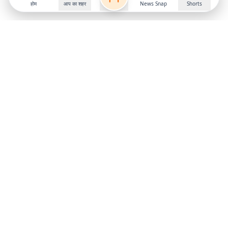
होम
आप का शहर
News Snap
Shorts
Follow us on
X
Download Mobile App
State
›
Jharkhand
›
Hindi News
Gumla News
Bihar News
Dumka News
Delhi News
Ranchi News
Odisha News
Bokaro News