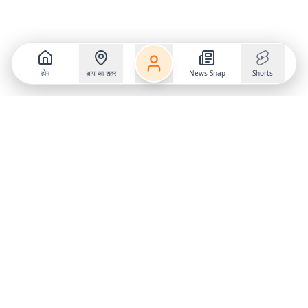
होम
आप का शहर
News Snap
Shorts
Follow us on
X
Download Mobile App
State
›
Jharkhand
›