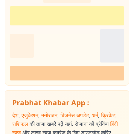
Prabhat Khabar App :
देश
,
एजुकेशन
,
मनोरंजन
,
बिजनेस अपडेट
,
धर्म
,
क्रिकेट
,
राशिफल
की ताजा खबरें पढ़ें यहां. रोजाना की ब्रेकिंग
हिंदी
न्यूज
और लाइव न्यूज कवरेज के लिए डाउनलोड करिए