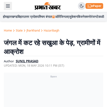
ePaper
होम
झारखण्ड
बिहार
उत्तर प्रदेश
पश्चिम बंगाल
ओरिजिनल
एजुकेशन
बिजनेस
मनोरंजन
टेक
ऑटो
Home
State
Jharkhand
Hazaribagh
जंगल में कट रहे सखुआ के पेड़, ग्रामीणों में
आक्रोश
Author
SUNIL PRASAD
UPDATED:
MON, 18 MAY 2026 10:11 PM (IST)
विज्ञापन