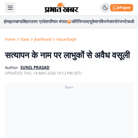
ePaper
होम
झारखण्ड
बिहार
उत्तर प्रदेश
पश्चिम बंगाल
ओरिजिनल
एजुकेशन
बिजनेस
मनोरंजन
टेक
ऑटो
Home
State
Jharkhand
Hazaribagh
सत्यापन के नाम पर लाभुकों से अवैध वसूली
Author
SUNIL PRASAD
UPDATED:
THU, 14 MAY 2026 10:13 PM (IST)
विज्ञापन