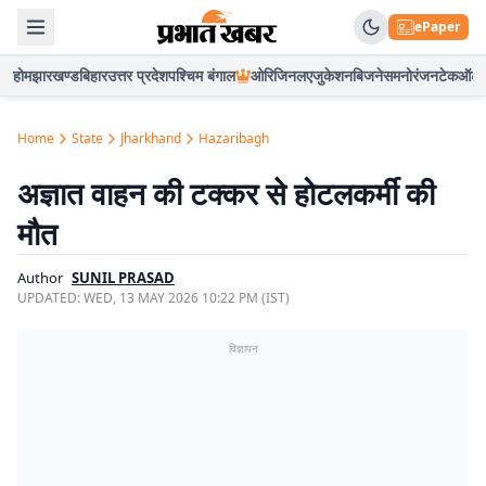
ePaper
होम
झारखण्ड
बिहार
उत्तर प्रदेश
पश्चिम बंगाल
ओरिजिनल
एजुकेशन
बिजनेस
मनोरंजन
टेक
ऑटो
Home
State
Jharkhand
Hazaribagh
अज्ञात वाहन की टक्कर से होटलकर्मी की
मौत
Author
SUNIL PRASAD
UPDATED:
WED, 13 MAY 2026 10:22 PM (IST)
विज्ञापन