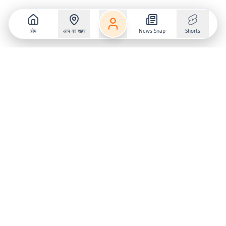
होम
आप का शहर
News Snap
Shorts
Follow us on
X
Download Mobile App
State
›
Jharkhand
›
Hindi News
Gumla News
Bihar News
Dumka News