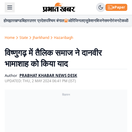
ePaper
होम
झारखण्ड
बिहार
उत्तर प्रदेश
पश्चिम बंगाल
ओरिजिनल
एजुकेशन
बिजनेस
मनोरंजन
टेक
ऑटो
Home
State
Jharkhand
Hazaribagh
विष्णुगढ़ में तैलिक समाज ने दानवीर
भामाशाह को किया याद
Author
PRABHAT KHABAR NEWS DESK
UPDATED:
THU, 2 MAY 2024 06:41 PM (IST)
विज्ञापन