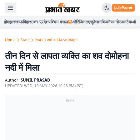
ePaper
होम
झारखण्ड
बिहार
उत्तर प्रदेश
पश्चिम बंगाल
ओरिजिनल
एजुकेशन
बिजनेस
मनोरंजन
टेक
ऑटो
Home
State
Jharkhand
Hazaribagh
तीन दिन से लापता व्यक्ति का शव दोमोहना
नदी में मिला
Author
SUNIL PRASAD
UPDATED:
WED, 13 MAY 2026 10:28 PM (IST)
विज्ञापन