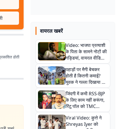
ली
वायरल खबरें
Video: भाजपा प्रत्याशी
के पिता के सामने नोटों की
प्रकाशित होती
गड्डियां, वायरल वीडियो
से राजनीति में उबाल,
पहाड़ों पर मैगी बेचकर
अजित महतो बोले- TMC
होती है कितनी कमाई?
की गंदी चाल
युवक ने गल्ला दिखाया तो
नौकरी वालों के खड़े हो गए
जिंदगी में कभी RSS-BJP
कान
के लिए काम नहीं करूंगा,
रिंटू पॉल को TMC
ऑफिस में ले जाकर पीटा,
Viral Video: कुत्ते ने
Video वायरल
Shreyas Iyer को
ढ़ें यहां.