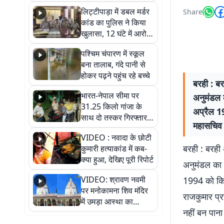
हुआ भव्य श्रृंगार
लिट्टीपाड़ा में डबल मर्डर
Share
कांड का पुलिस ने किया
खुलासा, 12 घंटे में आरोपी
गिरफ्तार
पश्चिम चंपारण में स्कूल
बना तालाब, गंदे पानी से
होकर पढ़ने पहुंच रहे बच्चे
बरही : ब
भारत-नेपाल सीमा पर
अनुमंडल 
31.25 किलो गांजा के
अप्रैल 1
साथ दो तस्कर गिरफ्तार,
महासचिव 
नेपाली नंबर की बाइक
VIDEO : नवादा के छोटी
जब्त
बरही : बरही
कुमारी हत्याकांड में कब-
क्या हुआ, देखिए पूरी रिपोर्ट
अनुमंडल का 
VIDEO: श्रावण नवमी
1994 को किय
पर मनोकामना शिव मंदिर
राजकुमार प्र
में उमड़ा आस्था का
नहीं बन पाना
सैलाब, हर-हर महादेव के
जयघोष से गूंजा परिसर