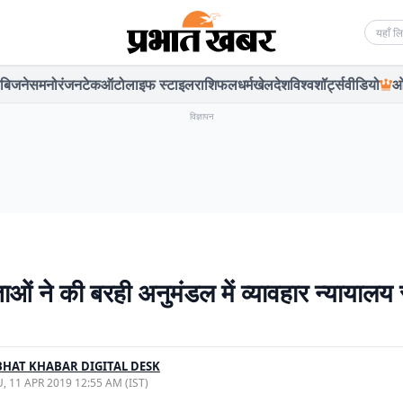
Searc
बिजनेस
मनोरंजन
टेक
ऑटो
लाइफ स्टाइल
राशिफल
धर्म
खेल
देश
विश्व
शॉर्ट्स
वीडियो
ओ
विज्ञापन
ओं ने की बरही अनुमंडल में व्यावहार न्यायालय 
HAT KHABAR DIGITAL DESK
, 11 APR 2019 12:55 AM (IST)