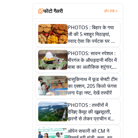
फोटो गैलरी
और देखें
PHOTOS : बिहार के गया
जी की 5 मशहूर मिठाइयां,
स्वाद ऐसा कि पर्यटक घर ले
जाना नहीं भूलते, तस्वीरों में
PHOTOS: सावन स्पेशल :
देखें
मीरगंज के औघड़दानी मंदिर में
बाबा का अलौकिक श्रृंगार,
तस्वीरों में देखें महादेव के कई
बासुकिनाथ में फूड सेफ्टी टीम
मनमोहक स्वरूप
का एक्शन, 205 किलो फंगस
लगा पेड़ा नष्ट, देखें तस्वीरें
PHOTOS : तस्वीरों में
देखिए कैमूर की खूबसूरती,
झरनों से लेकर प्राचीन मंदिरों
तक प्रकृति और आस्था का
ओपेन सफारी को CM ने
अद्भुत संगम
दिखाई हरी झंडी, कहा- हम