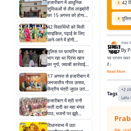
हजारीबाग में आधुनिक
42 वि
3
सुविधाओं से लैस लाइब्रेरी
का 15 अगस्त को होगा
पुलिस
4
शुभारंभ
42 विद्यार्थियों को मिली
साइकिल, पढ़ाई के लिए
आने-जाने में होगी
लेखक के 
सहूलियत
By
P
पुलिस पर फायरिंग कर
भाग रहा था प्रिंस खान
यह प्रभात खबर क
का गुर्गा, जवाबी कार्रवाई में
हैं।
पैर में लगी गोली
Read More
17 अगस्त से हजारीबाग में
जनजातीय गौरव उत्सव,
केंद्रीय मंत्री जुएल उरांव
+2 z
Tags
को दिया गया उद्घाटन का
Lalu
हजारीबाग में श्री रानी
न्योता
सती दादी का महा मंगल
पाठ, भजनों पर झूमे
Prab
श्रद्धालु
विधानसभा में उठा
देश
,
एजु