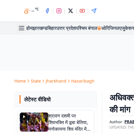
°C
|
|
|
|
--
होम
झारखण्ड
बिहार
उत्तर प्रदेश
पश्चिम बंगाल
ओरिजिनल
एजुकेशन
Home
State
Jharkhand
Hazaribagh
अधिवक्ता
लेटेस्ट वीडियो
की मांग
श्रावण दशमी पर
शिवभक्ति में डूबा बेतिया,
Author
PRAB
UPDATED:
THU
मनोकामना शिव मंदिर में