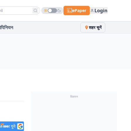
h news
Login
ePaper
पिनियन
शहर चुनें
विज्ञापन