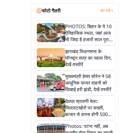
फोटो गैलरी
और देखें
PHOTOS: बिहार के ये 10
ऐतिहासिक स्थल, जहां आज
भी जिंदा है हजारों साल पुराना
इतिहास, एक बार जरूर घूमिए
झारखंड विधानसभा के
मॉनसून सत्र का पहला दिन,
देखें तस्वीरें
मुख्यमंत्री हेमंत सोरेन ने 58
आधुनिक फायर वाहनों को
दिखाई हरी झंडी, देखें तस्वीरें
देवघर श्रावणी मेला:
मिलावटखोरों पर सख्ती,
बाजार से वापस होगी 500
किलो संदिग्ध खाद्य सामग्री,
Photos: पटना नहीं, अब
देखें तस्वीरें
राजगीर होगा बिहार का रणजी