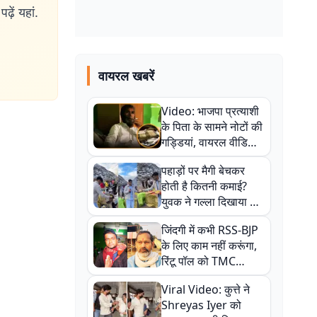
ढ़ें यहां.
वायरल खबरें
Video: भाजपा प्रत्याशी
के पिता के सामने नोटों की
गड्डियां, वायरल वीडियो
से राजनीति में उबाल,
पहाड़ों पर मैगी बेचकर
अजित महतो बोले- TMC
होती है कितनी कमाई?
की गंदी चाल
युवक ने गल्ला दिखाया तो
नौकरी वालों के खड़े हो गए
जिंदगी में कभी RSS-BJP
कान
के लिए काम नहीं करूंगा,
रिंटू पॉल को TMC
ऑफिस में ले जाकर पीटा,
Viral Video: कुत्ते ने
Video वायरल
Shreyas Iyer को