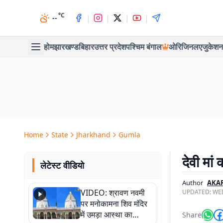
°C
|
|
|
|
--
होम
झारखण्ड
बिहार
उत्तर प्रदेश
पश्चिम बंगाल
ओरिजिनल
एजुकेशन
Home
State
Jharkhand
Gumla
देवी मां
लेटेस्ट वीडियो
Author
AKA
VIDEO: श्रावण नवमी
UPDATED:
WED
पर मनोकामना शिव मंदिर
में उमड़ा आस्था का
Share