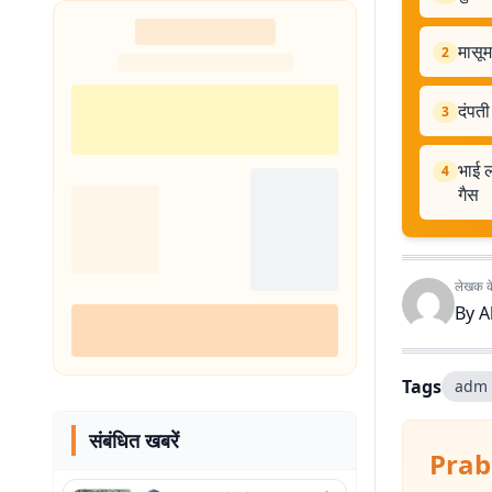
मासूम
2
दंपती
3
भाई ल
4
गैस
लेखक के 
By
A
Tags
adm 
संबंधित खबरें
Prab