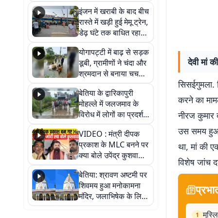
सैलाब, हर-हर महादेव के
इंजन में खराबी के बाद बीच
जयघोष से गूंजा परिसर
रास्ते में खड़ी हुई मेमू ट्रेन,
डेढ़ घंटे तक बाधित रहा
आवागमन
योगापट्टी में बाढ़ से सड़क
देवी मां 
डूबी, ग्रामीणों ने चंदा और
श्रमदान से बनाया चचरी
सिसईगुमला. सि
पुल
बेतिया के द्वारिकापुरी
करने का मामल
मोहल्ले में जलजमाव के
विरोध में लोगों का प्रदर्शन,
नीरज कुमार द
स्थायी समाधान की मांग
उस समय हुआ.
VIDEO : मंत्री दीपक
प्रकाश के MLC बनने पर
था, मां की ए
क्या बोले उपेंद्र कुशवाहा,
विशेष जांच 
सुनिए
बेतिया: श्रावण अष्टमी पर
शिवमय हुआ मनोकामना
प्रभा
मंदिर, जलाभिषेक के लिए
लगी लंबी कतारें
मुस्ल
1