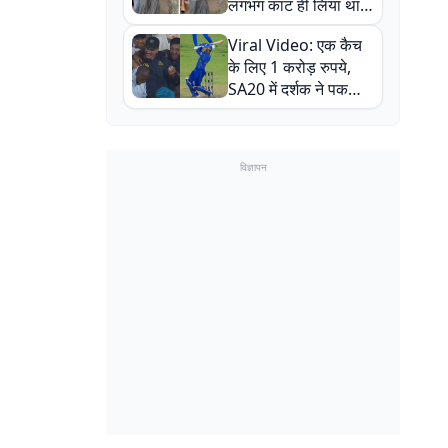
लगभग काट ही लिया था,
न्यूजीलैंड सीरीज से पहले
Viral Video: एक कैच
बाल-बाल बचे
के लिए 1 करोड़ रुपये,
SA20 में दर्शक ने पकड़ा
एक हाथ से गजब का कैच
विज्ञापन