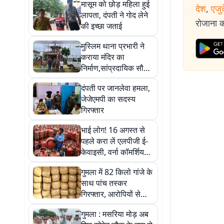
मासूम को छोड़ महिला हुई
देश
,
एजु
लापता, दंपती ने गोद लेने
रोजाना की
की इच्छा जताई
मुस्लिम थाना प्रभारी ने
कराया मंदिर का
निर्माण,सांप्रदायिक सौहार्द
की मिसाल पेश
दंपती पर जानलेवा हमला,
जेजेएमपी का सदस्य
गिरफ्तार
भाई लोग! 16 अगस्त से
पहले करा लें एलपीजी ई-
केवाइसी, वर्ना कॉमर्शियल
रेट पर मिलेगी घरेलू गैस
गुमला में 82 किलो गांजे के
साथ पांच तस्कर
गिरफ्तार, आरोपियों से
पूछताछ कर रही पुलिस
गुमला : मसरिया मोड़ अब