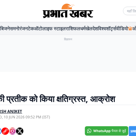
Searc
बिजनेस
मनोरंजन
टेक
ऑटो
लाइफ स्टाइल
राशिफल
धर्म
खेल
देश
विश्व
शॉर्ट्स
वीडियो
ओ
विज्ञापन
 की प्रतीक को किया क्षतिग्रस्त, आक्रोश
RSH ANIKET
, 10 JUN 2026 09:52 PM (IST)