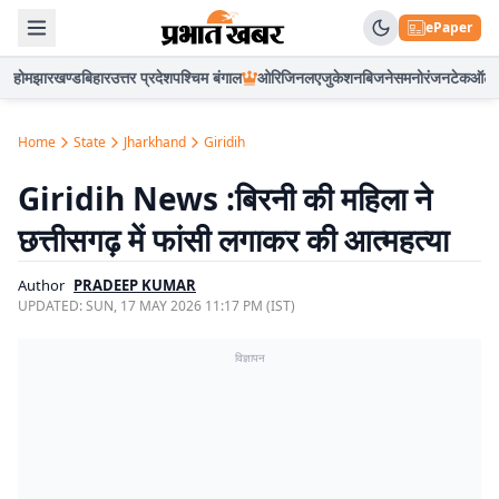
ePaper
होम
झारखण्ड
बिहार
उत्तर प्रदेश
पश्चिम बंगाल
ओरिजिनल
एजुकेशन
बिजनेस
मनोरंजन
टेक
ऑटो
Home
State
Jharkhand
Giridih
Giridih News :बिरनी की महिला ने
छत्तीसगढ़ में फांसी लगाकर की आत्महत्या
Author
PRADEEP KUMAR
UPDATED:
SUN, 17 MAY 2026 11:17 PM (IST)
विज्ञापन