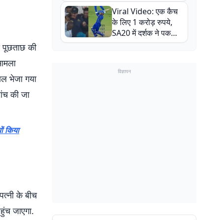
न्यूजीलैंड सीरीज से पहले
Viral Video: एक कैच
बाल-बाल बचे
के लिए 1 करोड़ रुपये,
SA20 में दर्शक ने पकड़ा
एक हाथ से गजब का कैच
े पूछताछ की
मामला
विज्ञापन
ाल भेजा गया
ांच की जा
ों किया
-पत्नी के बीच
ुंच जाएगा.