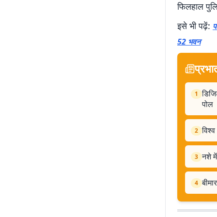
फिलहाल पुलिस
इसे भी पढ़ें:
प
52 भवन
प्रभा
डिजिट
1
पोल
विश्
2
नशे म
3
बीमार
4