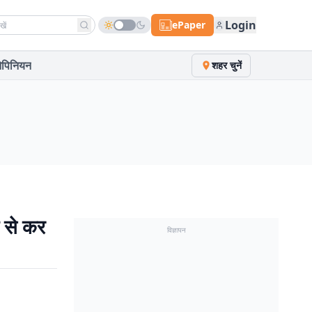
h news
Login
ePaper
पिनियन
शहर चुनें
ू से कर
विज्ञापन