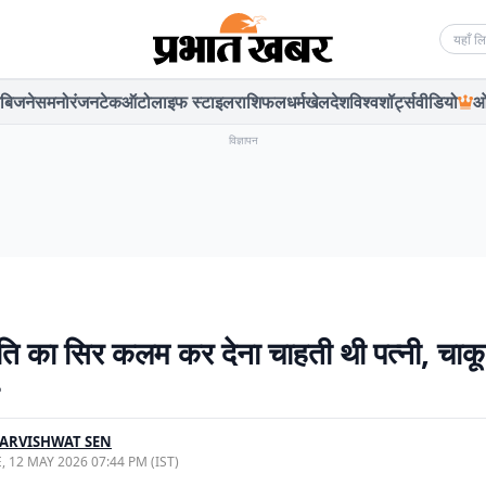
Searc
बिजनेस
मनोरंजन
टेक
ऑटो
लाइफ स्टाइल
राशिफल
धर्म
खेल
देश
विश्व
शॉर्ट्स
वीडियो
ओ
विज्ञापन
ं पति का सिर कलम कर देना चाहती थी पत्नी, चाक
ARVISHWAT SEN
, 12 MAY 2026 07:44 PM (IST)