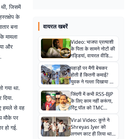
थी, जिसमें
्तक्षेप के
वायरल खबरें
गातार बना
 कि मामला
Video: भाजपा प्रत्याशी
 गया और
के पिता के सामने नोटों की
गड्डियां, वायरल वीडियो
.
से राजनीति में उबाल,
पहाड़ों पर मैगी बेचकर
अजित महतो बोले- TMC
होती है कितनी कमाई?
की गंदी चाल
युवक ने गल्ला दिखाया तो
सो गया था.
नौकरी वालों के खड़े हो गए
जिंदगी में कभी RSS-BJP
कान
र दिया.
के लिए काम नहीं करूंगा,
ए हमले से वह
रिंटू पॉल को TMC
ऑफिस में ले जाकर पीटा,
य मौके पर
Viral Video: कुत्ते ने
Video वायरल
Shreyas Iyer को
ार हो गई.
लगभग काट ही लिया था,