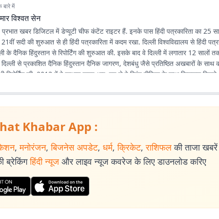
बारे में
मार विश्वत सेन
न प्रभात खबर डिजिटल में डेप्यूटी चीफ कंटेंट राइटर हैं. इनके पास हिंदी पत्रकारिता का 25
ने 21वीं सदी की शुरुआत से ही हिंदी पत्रकारिता में कदम रखा. दिल्ली विश्वविद्यालय से हिंदी पत्
ली के दैनिक हिंदुस्तान से रिपोर्टिंग की शुरुआत की. इसके बाद वे दिल्ली में लगातार 12 सालों तक 
े दिल्ली से प्रकाशित दैनिक हिंदुस्तान दैनिक जागरण, देशबंधु जैसे प्रतिष्ठित अखबारों के साथ
भी रिपोर्टिंग की. 2013 में वे प्रभात खबर आए. तब से वे प्रिंट मीडिया के साथ फिलहाल पिछले 
 में अपनी सेवाएं दे रहे हैं. इन्होंने अपने करियर के शुरुआती दिनों में ही राजस्थान में होने वाल
300 साल के इतिहास पर एक पुस्तक 'नित नए आयाम की खोज: राजस्थानी पत्रकारिता' की र
िभिन्न पत्र-पत्रिकाओं में प्रकाशित हुई हैं.
hat Khabar App :
केशन
,
मनोरंजन
,
बिजनेस अपडेट
,
धर्म
,
क्रिकेट
,
राशिफल
की ताजा खबरें प
 ब्रेकिंग
हिंदी न्यूज
और लाइव न्यूज कवरेज के लिए डाउनलोड करिए