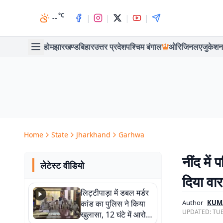
°C
|
|
|
|
--
होम
झारखण्ड
बिहार
उत्तर प्रदेश
पश्चिम बंगाल
ओरिजिनल
एजुकेशन
Home
State
Jharkhand
Garhwa
नींद मे
लेटेस्ट वीडियो
दिया वार
लिट्टीपाड़ा में डबल मर्डर
कांड का पुलिस ने किया
Author
KUM
UPDATED:
TUE
खुलासा, 12 घंटे में आरोपी