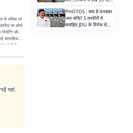
पुराने इस हाई स्कूल की
PHOTOS : क्या है फरक्का
हकीकत
जल संधि? 5 तस्वीरों में
 साल से अधिक का
समझिए JDU के विरोध से
रकारिता का कोर्स
लेकर बिहार पर असर तक
रिपोर्टिंग की.
पूरी कहानी
 कई साप्ताहिक
10 सालों से
ी हिंदी
चना की. इनकी कई
ढ़ें यहां.