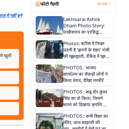
फोटो गैलरी
और देखें
 में नहीं बने
Lakhisarai Ashok
Dham Photo Story:
लखीसराय का प्रसिद्ध
अशोक धाम—आस्था,
Photos: बारिश में निखर
श्रृंगार, अनुष्ठान और
उठती है 'झरनों के शहर' रांची
अलौकिक संध्या आरती के
ें खुली
की खूबसूरती, वीकेंड में घूम
विहंगम दृश्य
आएं ये 5 वादियां
PHOTOS : भाजपा
कार्यालय का सैकड़ों लोगों ने
किया घेराव, देखिए तस्वीरें
PHOTOS : बाबू वीर कुंवर
सिंह का वो किला, जिसने
भारत को दिखाया क्रांति का
रास्ता: तस्वीरों में देखिए
PHOTOS : कभी शिक्षा का
मंदिर, आज बदहाली की
मार...तस्वीरों में देखें 93 साल