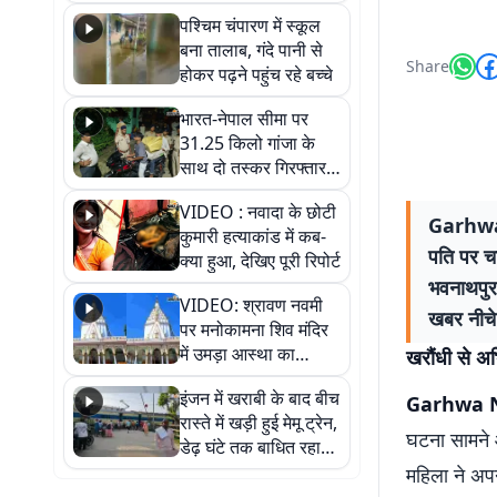
गिरफ्तार
पश्चिम चंपारण में स्कूल
बना तालाब, गंदे पानी से
Share
होकर पढ़ने पहुंच रहे बच्चे
भारत-नेपाल सीमा पर
31.25 किलो गांजा के
साथ दो तस्कर गिरफ्तार,
नेपाली नंबर की बाइक
VIDEO : नवादा के छोटी
जब्त
Garhwa Ne
कुमारी हत्याकांड में कब-
पति पर चा
क्या हुआ, देखिए पूरी रिपोर्ट
भवनाथपुर 
VIDEO: श्रावण नवमी
खबर नीचे प
पर मनोकामना शिव मंदिर
में उमड़ा आस्था का
खरौंधी से अभि
सैलाब, हर-हर महादेव के
इंजन में खराबी के बाद बीच
जयघोष से गूंजा परिसर
Garhwa 
रास्ते में खड़ी हुई मेमू ट्रेन,
घटना सामने आ
डेढ़ घंटे तक बाधित रहा
आवागमन
महिला ने अप