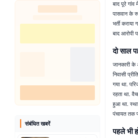
बाद पूरे गां
पासवान के रूप
भर्ती कराया 
बाद आरोपी पत
दो साल पह
जानकारी के अ
निवासी प्रीत
गया था. परि
रहता था. वै
हुआ था. स्था
पंचायत तक पह
संबंधित खबरें
पहले भी ह