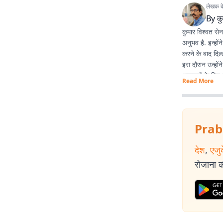
लेखक के 
By
कु
कुमार विश्वत से
अनुभव है. इन्हों
करने के बाद दिल्
इस दौरान उन्होंन
अखबारों के लिए 
Read More
प्रभात खबर डिजिटल
पत्रकारिता के 
कहानियां देश के व
Prab
देश
,
एजु
रोजाना की