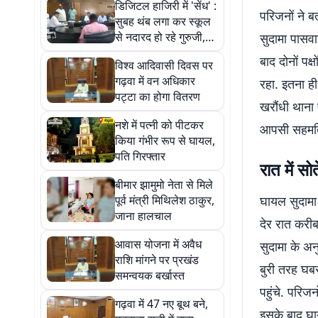
डिजिटल हाजिरी में 'सेंध' :
परिजनों ने ब
सुबह थंब लगा कर स्कूल
से नदारद हो रहे गुरुजी,
सुदामा पासवा
जनसुनवाई में खुली पोल
बाद दोनों पक
विश्व आदिवासी दिवस पर
गढ़वा में वन अधिकार
रहा. इतना ही
पट्टा का होगा वितरण
खरौंधी थाना 
नशे में पत्नी को पीटकर
आपसी सहमति 
किया गंभीर रूप से घायल,
पति गिरफ्तार
रात में स
बीमार झामुमो नेता से मिले
पूर्व मंत्री मिथिलेश ठाकुर,
घायल सुदामा 
जाना हालचाल
देर रात करी
आवास योजना में अवैध
सुदामा के अ
राशि मांगने पर प्रखंड
बुरी तरह घब
समन्वयक बर्खास्त
पहुंचे. परिज
गढ़वा में 47 नए बूथ बने,
इसके बाद घा