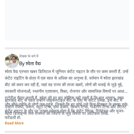
लेखक के बारे में
By
श्वेता वैद्य
श्वेता वैद्य प्रभात खबर डिजिटल में जूनियर कंटेंट राइटर के तौर पर काम करती हैं. उन्हें
कंटेंट राइटिंग के क्षेत्र में एक साल से अधिक का अनुभव है. वर्तमान में श्वेता झारखंड
बीट को कवर कर रही हैं, जहां वह राज्य की ताजा खबरें, लोगों की भलाई से जुड़े मुद्दे,
सरकारी योजनाओं, स्थानीय प्रशासन, शिक्षा, रोजगार और सामाजिक विषयों पर आधारित
स्टोरीज तैयार करती हैं. श्वेता की हर बार कोशिश यही रहती है कि बात आसान, साफ
झारखंड बीट से पहले उन्होंने लाइफस्टाइल बीट के लिए भी कंटेंट लिखा. इस बीट में
और सीधे तरीके से लोगों तक पहुंचे, जिससे कि हर कोई उसे बिना दिक्कत के समझ सके.
उन्होंने रेसिपी, फैशन, ब्यूटी टिप्स, होम डेकोर, किचन टिप्स, गार्डनिंग टिप्स और लेटेस्ट
कंटेंट राइटर के तौर पर उनका फोकस होता है कि कंटेंट सिंपल, रिलेटेबल और यूजर-
मेहंदी डिजाइन्स जैसे रोजमर्रा की जिंदगी से जुड़े विषयों पर आर्टिकल लिखे.
फ्रेंडली हो.
Read More