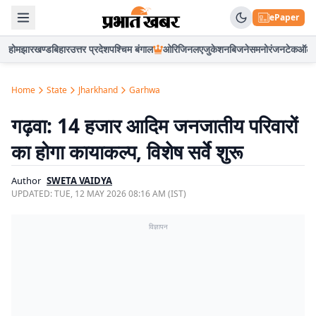
ePaper
होम
झारखण्ड
बिहार
उत्तर प्रदेश
पश्चिम बंगाल
ओरिजिनल
एजुकेशन
बिजनेस
मनोरंजन
टेक
ऑटो
Home
State
Jharkhand
Garhwa
गढ़वा: 14 हजार आदिम जनजातीय परिवारों
का होगा कायाकल्प, विशेष सर्वे शुरू
Author
SWETA VAIDYA
UPDATED:
TUE, 12 MAY 2026 08:16 AM (IST)
विज्ञापन