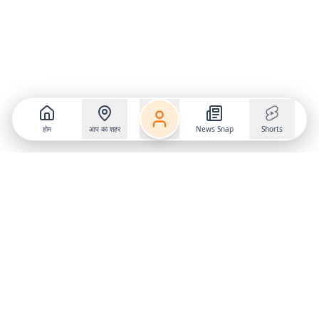
होम
आप का शहर
News Snap
Shorts
Follow us on
X
Download Mobile App