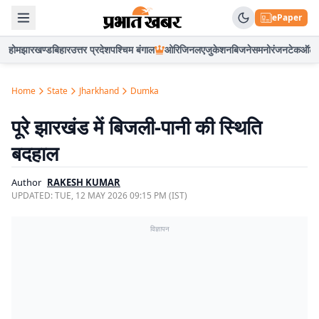
ePaper
होम
झारखण्ड
बिहार
उत्तर प्रदेश
पश्चिम बंगाल
ओरिजिनल
एजुकेशन
बिजनेस
मनोरंजन
टेक
ऑटो
Home
State
Jharkhand
Dumka
पूरे झारखंड में बिजली-पानी की स्थिति
बदहाल
Author
RAKESH KUMAR
UPDATED:
TUE, 12 MAY 2026 09:15 PM (IST)
विज्ञापन