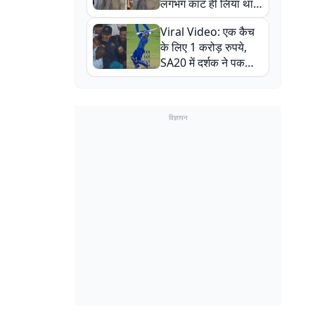
लगभग काट ही लिया था,
न्यूजीलैंड सीरीज से पहले
Viral Video: एक कैच
बाल-बाल बचे
के लिए 1 करोड़ रुपये,
SA20 में दर्शक ने पकड़ा
एक हाथ से गजब का कैच
विज्ञापन