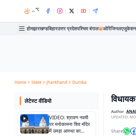
°C
|
|
|
|
--
होम
झारखण्ड
बिहार
उत्तर प्रदेश
पश्चिम बंगाल
ओरिजिनल
एजुकेशन
Home
State
Jharkhand
Dumka
विधायक 
लेटेस्ट वीडियो
Author
ANA
VIDEO: श्रावण नवमी
UPDATED:
MON
पर मनोकामना शिव मंदिर
में उमड़ा आस्था का
Share