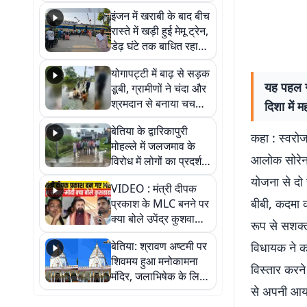
सैलाब, हर-हर महादेव के
इंजन में खराबी के बाद बीच
जयघोष से गूंजा परिसर
रास्ते में खड़ी हुई मेमू ट्रेन,
डेढ़ घंटे तक बाधित रहा
आवागमन
योगापट्टी में बाढ़ से सड़क
यह पहल ग्
डूबी, ग्रामीणों ने चंदा और
श्रमदान से बनाया चचरी
दिशा में म
पुल
बेतिया के द्वारिकापुरी
कहा : स्वरोज
मोहल्ले में जलजमाव के
आलोक सोरेन 
विरोध में लोगों का प्रदर्शन,
स्थायी समाधान की मांग
योजना से दो
VIDEO : मंत्री दीपक
बीबी, कदमा 
प्रकाश के MLC बनने पर
क्या बोले उपेंद्र कुशवाहा,
रूप से सशक्त 
सुनिए
बेतिया: श्रावण अष्टमी पर
विधायक ने क
शिवमय हुआ मनोकामना
विस्तार करने
मंदिर, जलाभिषेक के लिए
से अपनी आय 
लगी लंबी कतारें