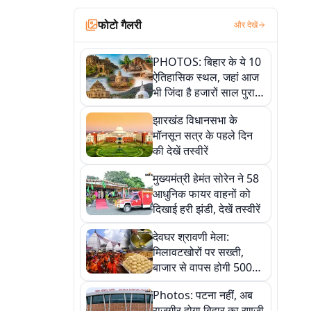
फोटो गैलरी
और देखें
PHOTOS: बिहार के ये 10
ऐतिहासिक स्थल, जहां आज
भी जिंदा है हजारों साल पुराना
इतिहास, एक बार जरूर घूमिए
झारखंड विधानसभा के
मॉनसून सत्र के पहले दिन
की देखें तस्वीरें
मुख्यमंत्री हेमंत सोरेन ने 58
आधुनिक फायर वाहनों को
दिखाई हरी झंडी, देखें तस्वीरें
देवघर श्रावणी मेला:
मिलावटखोरों पर सख्ती,
बाजार से वापस होगी 500
किलो संदिग्ध खाद्य सामग्री,
Photos: पटना नहीं, अब
देखें तस्वीरें
राजगीर होगा बिहार का रणजी