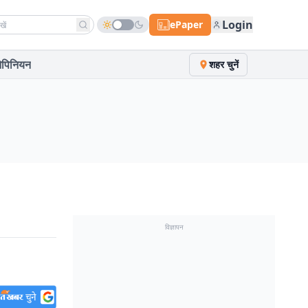
h news
Login
ePaper
पिनियन
शहर चुनें
विज्ञापन