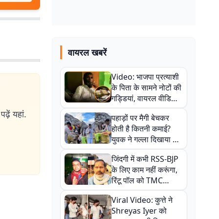
वायरल खबरें
Video: भाजपा प्रत्याशी
के पिता के सामने नोटों की
गड्डियां, वायरल वीडियो
से राजनीति में उबाल,
ढ़ें यहां.
पहाड़ों पर मैगी बेचकर
अजित महतो बोले- TMC
होती है कितनी कमाई?
की गंदी चाल
युवक ने गल्ला दिखाया तो
नौकरी वालों के खड़े हो गए
जिंदगी में कभी RSS-BJP
कान
के लिए काम नहीं करूंगा,
रिंटू पॉल को TMC
ऑफिस में ले जाकर पीटा,
Viral Video: कुत्ते ने
Video वायरल
Shreyas Iyer को