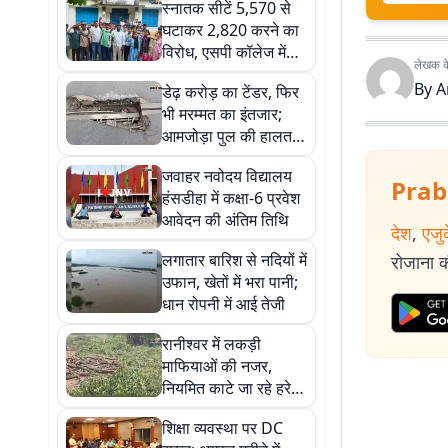
स्नातक सीटें 5,570 से
घटाकर 2,820 करने का
विरोध, एसपी कॉलेज में
लेखक के 
छात्रों की
By
A
डेढ़ करोड़ का टेंडर, फिर
अनिश्चितकालीन
भी मरम्मत का इंतजार;
तालाबंदी शुरू
आमजोड़ा पुल की हालत
खतरनाक
जवाहर नवोदय विद्यालय
Prab
हंसडीहा में कक्षा-6 प्रवेश
आवेदन की अंतिम तिथि
देश
,
एजु
लगातार बारिश से नदियों में
रोजाना की
उफान, खेतों में भरा पानी;
धान रोपनी में आई तेजी
रानीश्वर में लकड़ी
माफियाओं की नजर,
नियमित काटे जा रहे हरे-
भरे पेड़
शिक्षा व्यवस्था पर DC