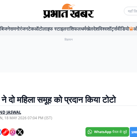
Searc
बिजनेस
मनोरंजन
टेक
ऑटो
लाइफ स्टाइल
राशिफल
धर्म
खेल
देश
विश्व
शॉर्ट्स
वीडियो
ओ
विज्ञापन
ने दो महिला समूह को प्रदान किया टोटो
ND JASWAL
, 18 MAY 2026 07:04 PM (IST)