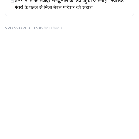
5
तेलंगाना में मृत मजदूर रामदुलाल का शव पहुंचा जामताड़ा, स्वास्थ्य
मंत्री के पहल से मिला बेबस परिवार को सहारा
SPONSORED LINKS
by Taboola