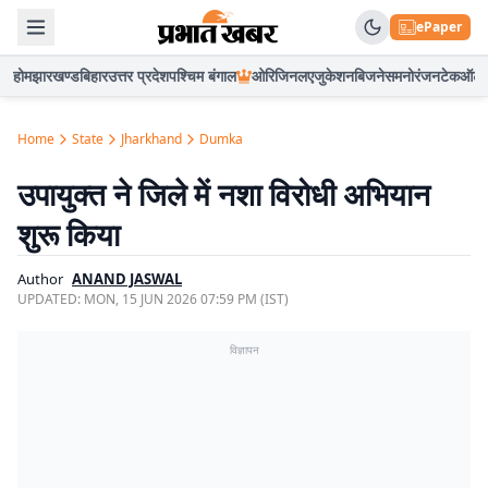
ePaper
होम
झारखण्ड
बिहार
उत्तर प्रदेश
पश्चिम बंगाल
ओरिजिनल
एजुकेशन
बिजनेस
मनोरंजन
टेक
ऑटो
Home
State
Jharkhand
Dumka
उपायुक्त ने जिले में नशा विरोधी अभियान
शुरू किया
Author
ANAND JASWAL
UPDATED:
MON, 15 JUN 2026 07:59 PM (IST)
विज्ञापन