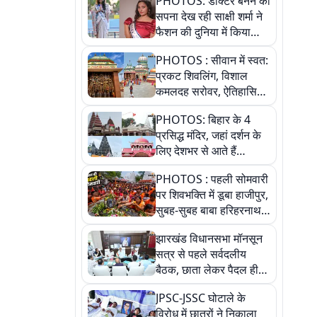
PHOTOS: डॉक्टर बनने का
सपना देख रही साक्षी शर्मा ने
फैशन की दुनिया में किया
कमाल,जानिए बेगूसराय की
PHOTOS : सीवान में स्वत:
बेटी ने कैसे दी अपने सपनों
प्रकट शिवलिंग, विशाल
को उड़ान
कमलदह सरोवर, ऐतिहासिक
महेंद्रनाथ मंदिर और घंटाघर
PHOTOS: बिहार के 4
की कहानी, तस्वीरों में देखिए
प्रसिद्ध मंदिर, जहां दर्शन के
लिए देशभर से आते हैं
श्रद्धालु, जानिए इनकी
PHOTOS : पहली सोमवारी
खासियत
पर शिवभक्ति में डूबा हाजीपुर,
सुबह-सुबह बाबा हरिहरनाथ
मंदिर पहुंचे तेजस्वी, 10
झारखंड विधानसभा मॉनसून
तस्वीरों में देखें नजारा
सत्र से पहले सर्वदलीय
बैठक, छाता लेकर पैदल ही
सत्ता पक्ष की मीटिंग में पहुंचे
JPSC-JSSC घोटाले के
सीएम, देखें तस्वीरें
विरोध में छात्रों ने निकाला