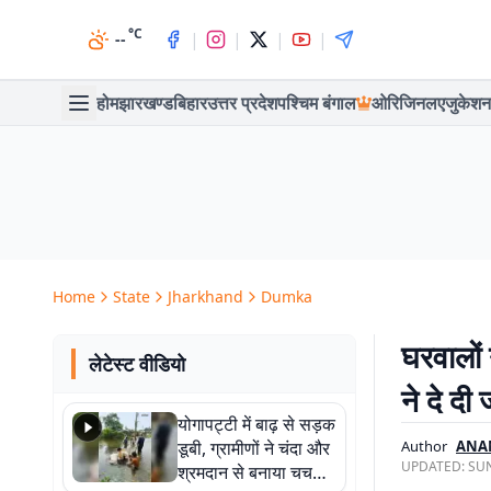
°C
|
|
|
|
--
होम
झारखण्ड
बिहार
उत्तर प्रदेश
पश्चिम बंगाल
ओरिजिनल
एजुकेशन
Home
State
Jharkhand
Dumka
घरवालों 
लेटेस्ट वीडियो
ने दे दी
योगापट्टी में बाढ़ से सड़क
डूबी, ग्रामीणों ने चंदा और
Author
ANA
UPDATED:
SUN
श्रमदान से बनाया चचरी