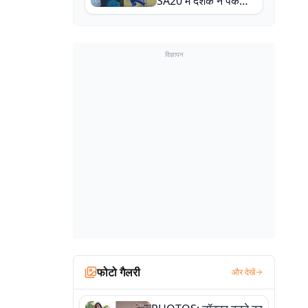
SA20 में दर्शक ने पकड़ा
एक हाथ से गजब का कैच
विज्ञापन
फोटो गैलरी
और देखें