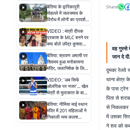
पुल
बेतिया के द्वारिकापुरी
Share
मोहल्ले में जलजमाव के
विरोध में लोगों का प्रदर्शन,
स्थायी समाधान की मांग
VIDEO : मंत्री दीपक
प्रकाश के MLC बनने पर
क्या बोले उपेंद्र कुशवाहा,
वह गुस्स
सुनिए
बेतिया: श्रावण अष्टमी पर
जान दे दी
शिवमय हुआ मनोकामना
मंदिर, जलाभिषेक के लिए
दुमका रेलवे
लगी लंबी कतारें
थाना क्षेत्र
VIDEO: 'अब सिर्फ
ओलंपिक पर नजर'... खेल
के पास ट्रेन
मंत्री से मुलाकात के बाद
पिता से शराब 
जैसमीन लंबोरिया का बड़ा
बेतिया: नीमिया माई स्थान
बयान
से निकलकर र
मंदिर में 201 महिलाओं ने
में उसका सि
निकाली भव्य कलश
शोभायात्रा, शिवलिंग
ने शव को कब्
प्राण-प्रतिष्ठा महोत्सव