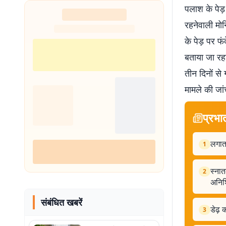
पलाश के पेड़
शुरू
रहनेवाली मोन
के पेड़ पर फ
बताया जा रहा
तीन दिनों से
मामले की जां
प्रभा
लगाता
1
स्नात
2
अनिश
संबंधित खबरें
डेढ़
3