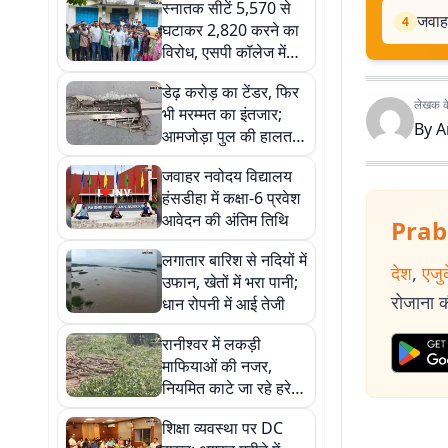
स्नातक सीटें 5,570 से
जवाहर
4
घटाकर 2,820 करने का
विरोध, एसपी कॉलेज में
छात्रों की
डेढ़ करोड़ का टेंडर, फिर
अनिश्चितकालीन
लेखक के 
भी मरम्मत का इंतजार;
तालाबंदी शुरू
By
A
आमजोड़ा पुल की हालत
खतरनाक
जवाहर नवोदय विद्यालय
हंसडीहा में कक्षा-6 प्रवेश
आवेदन की अंतिम तिथि
Prab
लगातार बारिश से नदियों में
देश
,
एजु
उफान, खेतों में भरा पानी;
रोजाना की
धान रोपनी में आई तेजी
रानीश्वर में लकड़ी
माफियाओं की नजर,
नियमित काटे जा रहे हरे-
भरे पेड़
शिक्षा व्यवस्था पर DC