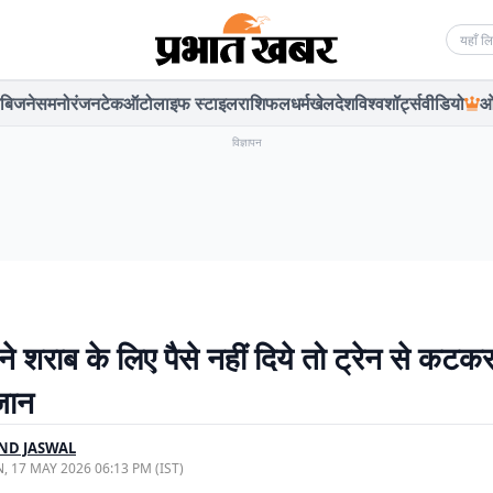
Searc
बिजनेस
मनोरंजन
टेक
ऑटो
लाइफ स्टाइल
राशिफल
धर्म
खेल
देश
विश्व
शॉर्ट्स
वीडियो
ओ
विज्ञापन
ने शराब के लिए पैसे नहीं दिये तो ट्रेन से कटक
 जान
ND JASWAL
, 17 MAY 2026 06:13 PM (IST)