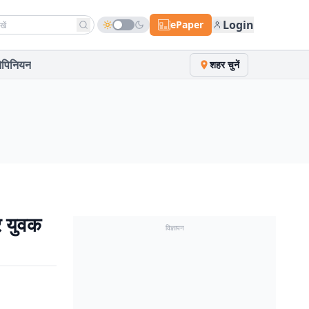
h news
Login
ePaper
पिनियन
शहर चुनें
र युवक
विज्ञापन