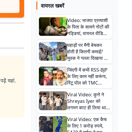
वायरल खबरें
Video: भाजपा प्रत्याशी
के पिता के सामने नोटों की
गड्डियां, वायरल वीडियो
से राजनीति में उबाल,
पहाड़ों पर मैगी बेचकर
अजित महतो बोले- TMC
होती है कितनी कमाई?
की गंदी चाल
युवक ने गल्ला दिखाया तो
नौकरी वालों के खड़े हो गए
जिंदगी में कभी RSS-BJP
कान
के लिए काम नहीं करूंगा,
ढ़ें यहां.
रिंटू पॉल को TMC
ऑफिस में ले जाकर पीटा,
Viral Video: कुत्ते ने
Video वायरल
Shreyas Iyer को
लगभग काट ही लिया था,
न्यूजीलैंड सीरीज से पहले
Viral Video: एक कैच
बाल-बाल बचे
के लिए 1 करोड़ रुपये,