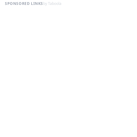
SPONSORED LINKS
by Taboola