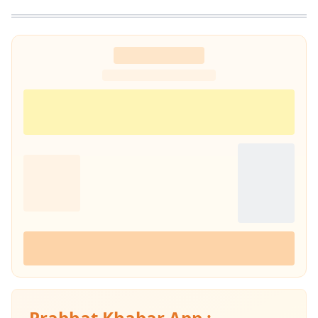
Prabhat Khabar App :