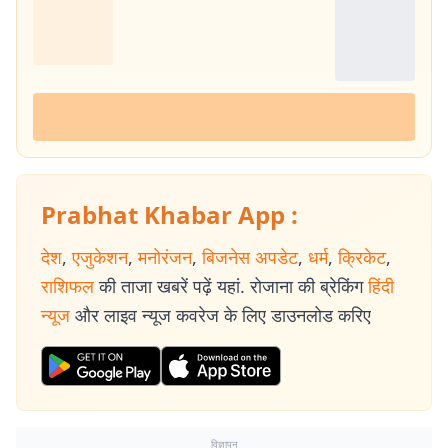
Prabhat Khabar App :
देश
,
एजुकेशन
,
मनोरंजन
,
बिजनेस अपडेट
,
धर्म
,
क्रिकेट
,
राशिफल
की ताजा खबरें पढ़ें यहां. रोजाना की ब्रेकिंग
हिंदी
न्यूज
और लाइव न्यूज कवरेज के लिए डाउनलोड करिए
विज्ञापन