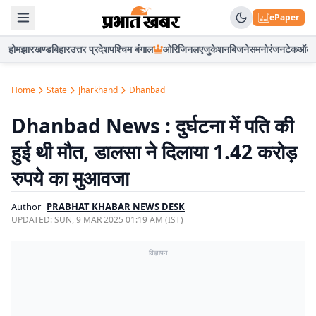
ePaper
होम
झारखण्ड
बिहार
उत्तर प्रदेश
पश्चिम बंगाल
ओरिजिनल
एजुकेशन
बिजनेस
मनोरंजन
टेक
ऑटो
Home
State
Jharkhand
Dhanbad
Dhanbad News : दुर्घटना में पति की
हुई थी मौत, डालसा ने दिलाया 1.42 करोड़
रुपये का मुआवजा
Author
PRABHAT KHABAR NEWS DESK
UPDATED:
SUN, 9 MAR 2025 01:19 AM (IST)
विज्ञापन