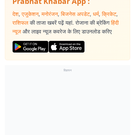
Prabhat Khabar App :
देश
,
एजुकेशन
,
मनोरंजन
,
बिजनेस अपडेट
,
धर्म
,
क्रिकेट
,
राशिफल
की ताजा खबरें पढ़ें यहां. रोजाना की ब्रेकिंग
हिंदी
न्यूज
और लाइव न्यूज कवरेज के लिए डाउनलोड करिए
विज्ञापन