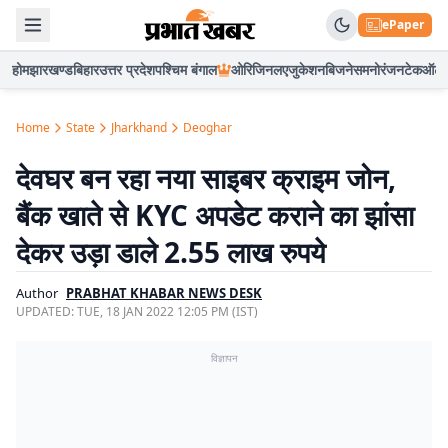
ePaper
होम
झारखण्ड
बिहार
उत्तर प्रदेश
पश्चिम बंगाल
ओरिजिनल
एजुकेशन
बिजनेस
मनोरंजन
टेक
ऑटो
Home
State
Jharkhand
Deoghar
देवघर बन रहा नया साइबर क्राइम जोन,
बैंक खाते से KYC अपडेट कराने का झांसा
देकर उड़ा डाले 2.55 लाख रुपये
Author
PRABHAT KHABAR NEWS DESK
UPDATED:
TUE, 18 JAN 2022 12:05 PM (IST)
विज्ञापन