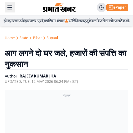
ePaper
होम
झारखण्ड
बिहार
उत्तर प्रदेश
पश्चिम बंगाल
ओरिजिनल
एजुकेशन
बिजनेस
मनोरंजन
टेक
ऑटो
Home
State
Bihar
Supaul
आग लगने दो घर जले, हजारों की संपत्ति का
नुकसान
Author
RAJEEV KUMAR JHA
UPDATED:
TUE, 12 MAY 2026 06:24 PM (IST)
विज्ञापन