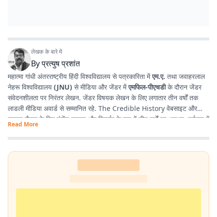
लेखक के बारे में
By
प्रत्युष प्रशांत
महात्मा गांधी अंतरराष्ट्रीय हिंदी विश्वविद्यालय से पत्रकारिता में
एम.ए.
तथा जवाहरलाल
नेहरू विश्वविद्यालय
(JNU)
से मीडिया और जेंडर में
एमफिल-पीएचडी
के दौरान जेंडर
संवेदनशीलता पर निरंतर लेखन. जेंडर विषयक लेखन के लिए लगातार तीन वर्षों तक
लाडली मीडिया अवार्ड से सम्मानित रहे. The Credible History वेबसाइट और
यूट्यूब चैनल के लिए कंटेंट राइटर और रिसर्चर के रूप में तीन वर्षों का अनुभव. वर्तमान में
Read More
प्रभात खबर डिजिटल
, बिहार में राजनीति और समसामयिक मुद्दों पर लेखन कर रहे हैं.
किताबें पढ़ने, वायलिन बजाने और कला-साहित्य में गहरी रुचि रखते हैं तथा बिहार को
सामाजिक, सांस्कृतिक और राजनीतिक दृष्टि से समझने में विशेष दिलचस्पी.