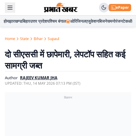
ePaper
होम
झारखण्ड
बिहार
उत्तर प्रदेश
पश्चिम बंगाल
ओरिजिनल
एजुकेशन
बिजनेस
मनोरंजन
टेक
ऑटो
Home
State
Bihar
Supaul
दो सीएससी में छापेमारी, लेपटॉप सहित कई
सामग्री जब्त
Author
RAJEEV KUMAR JHA
UPDATED:
THU, 14 MAY 2026 07:13 PM (IST)
विज्ञापन