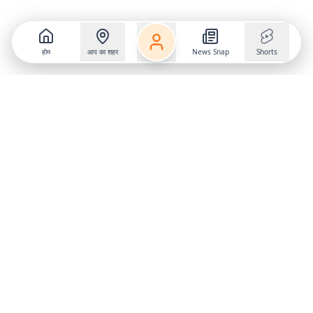
होम
आप का शहर
News Snap
Shorts
Follow us on
X
Download Mobile App
State
›
Jharkhand
›
Hindi News
Gumla News