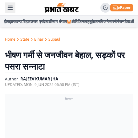
ePaper
होम
झारखण्ड
बिहार
उत्तर प्रदेश
पश्चिम बंगाल
ओरिजिनल
एजुकेशन
बिजनेस
मनोरंजन
टेक
ऑटो
Home
State
Bihar
Supaul
भीषण गर्मी से जनजीवन बेहाल, सड़कों पर
पसरा सन्नाटा
Author
RAJEEV KUMAR JHA
UPDATED:
MON, 9 JUN 2025 06:50 PM (IST)
विज्ञापन