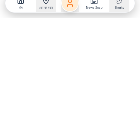
होम
आप का शहर
News Snap
Shorts
Follow us on
X
Download Mobile App
State
›
Jharkhand
›
Hindi News
Gumla News
Bihar News
Dumka News
Delhi News
Ranchi News