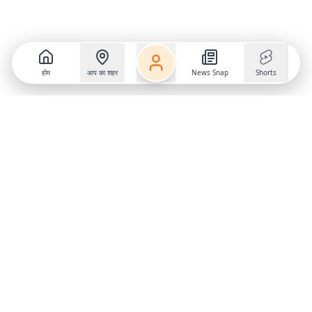
होम
आप का शहर
News Snap
Shorts
Follow us on
X
Download Mobile App
State
›
Jharkhand
›