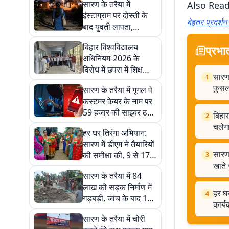
सारण के तरैया में
Also Read
इंस्टाग्राम पर दोस्ती के
बेहतर प्रदर्शन
बाद युवती लापता,
प्रयागराज के युवक पर
बिहार विश्वविद्यालय
प्रभा
बहला-फुसलाकर ले जाने
अधिनियम-2026 के
का आरोप
विरोध में छपरा में शिक्षकों
सारण 
1
का प्रदर्शन, 5 सितंबर
फुसल
सारण के तरैया में गूगल पे
तक चलेगा आंदोलन
कस्टमर केयर के नाम पर
59 हजार की साइबर ठगी,
बिहार
2
मोबाइल हैंग कर खाते से
चलेग
हर घर तिरंगा अभियान:
उड़ाए रुपये
सारण में डीएम ने तैयारियों
सारण 
की समीक्षा की, 9 से 17
3
खाते 
अगस्त तक होंगे विशेष
सारण के तरैया में 84
कार्यक्रम
लाख की सड़क निर्माण में
हर घर
4
गड़बड़ी, जांच के बाद 150
कार्य
फीट सड़क की ढलाई
सारण के तरैया में चोरी
तुड़वाई गई