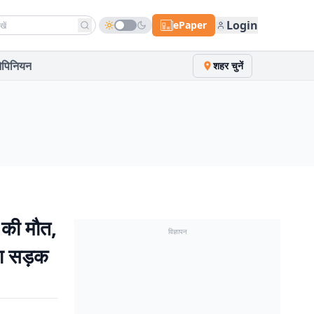
h news
Login
ePaper
पिनियन
शहर चुनें
ि की मौत,
विज्ञापन
या सड़क