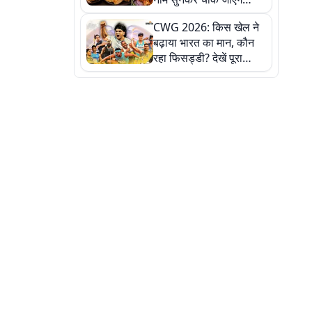
लेकिन स्वाद ऐसा कि बार-बार
CWG 2026: किस खेल ने
खाने का करेगा मन
बढ़ाया भारत का मान, कौन
रहा फिसड्डी? देखें पूरा
रिपोर्ट कार्ड