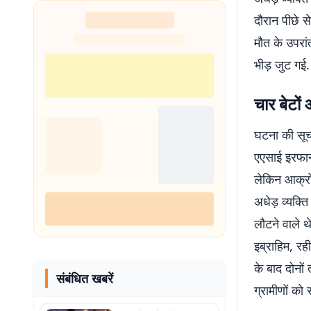
दौरान पीछे स
मौत के उपरा
भीड़ जुट गई.
चार बेटों
घटना की सूचना
एएसाई इरफा
लेकिन आक्रो
अधेड़ व्यक्ति 
लौटने वाले थ
इब्राहिम, र
के बाद दोनो
संबंधित खबरें
ग्रामीणों को 