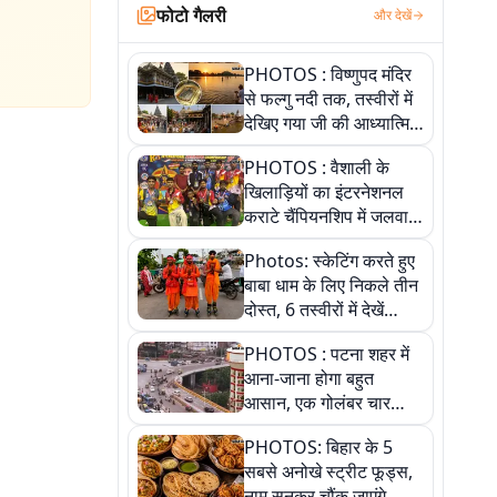
फोटो गैलरी
और देखें
PHOTOS : विष्णुपद मंदिर
से फल्गु नदी तक, तस्वीरों में
देखिए गया जी की आध्यात्मिक
पहचान
PHOTOS : वैशाली के
खिलाड़ियों का इंटरनेशनल
कराटे चैंपियनशिप में जलवा,
जीते 9 पदक, पांच तस्वीर से
Photos: स्केटिंग करते हुए
देखिए पूरा खेल
बाबा धाम के लिए निकले तीन
दोस्त, 6 तस्वीरों में देखें
आस्था और जुनून की कहानी
PHOTOS : पटना शहर में
आना-जाना होगा बहुत
आसान, एक गोलंबर चार
फ्लाईओवर को जोड़ेगा
PHOTOS: बिहार के 5
सबसे अनोखे स्ट्रीट फूड्स,
नाम सुनकर चौंक जाएंगे