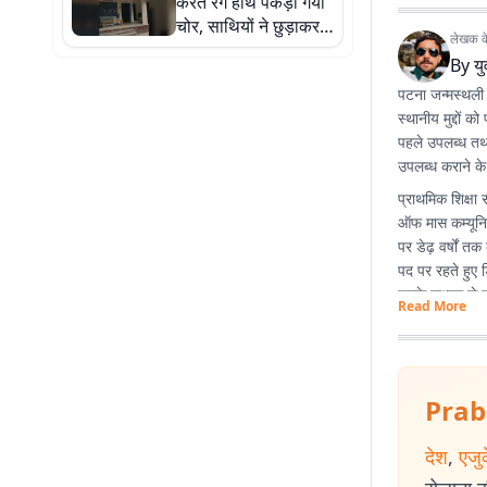
करते रंगे हाथ पकड़ा गया
चोर, साथियों ने छुड़ाकर
लेखक के 
कराया फरार
By
य
पटना जन्मस्थली है
स्थानीय मुद्दों
पहले उपलब्ध तथ्
उपलब्ध कराने के ल
प्राथमिक शिक्षा 
ऑफ मास कम्यूनिक
पर डेढ़ वर्षों त
पद पर रहते हुए ड
इसके माध्यम से 
Read More
Prab
देश
,
एजु