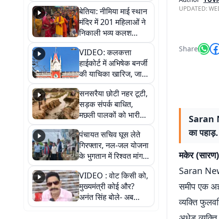
जैसमीन लंबोरिया का बड़ा
UPDATED:
WED
बेतिया: नीमिया माई स्थान
बयान
मंदिर में 201 महिलाओं ने
निकाली भव्य कलश
शोभायात्रा, शिवलिंग
Share
VIDEO: कलकत्ता
प्राण-प्रतिष्ठा महोत्सव
हाईकोर्ट में अभिषेक बनर्जी
शुरू
की याचिका खारिज, जानें
क्या है पूरा मामला
सनसरैया छोटी नहर टूटी,
सड़क संपर्क बाधित,
मछली पालकों को भारी
Saran Ne
नुकसान
का पहाड़.
पंचायत सचिव घूस लेते
गिरफ्तार, नल-जल योजना
मकेर (सारण) स
के भुगतान में रिश्वत मांगना
पड़ा भारी
Saran News 
VIDEO : वोट किसी को,
समीप एक अज्ञ
मुख्यमंत्री कोई और?
अनंत सिंह बोले- अब
व्यक्ति फुलव
जनता हर चुनाव में देगी
अधेड़ व्यक्त
जवाब