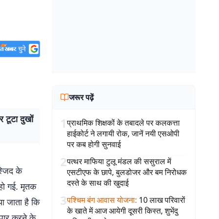
जरूर पढ़ें
टूटा दुखों
1
प्राथमिक शिक्षकों के तबादले पर कलकत्ता
हाईकोर्ट ने लगायी रोक, जानें नयी एसओपी
पर कब होगी सुनवाई
2
पत्थर माफिया टुलू मंडल की ससुराल में
्जिद के
एसटीएफ के छापे, बुलडोजर और बम निरोधक
दस्ते के साथ की खुदाई
हो गई. मृतक
3
पश्चिम बंग आवास योजना
:
10 लाख परिवारों
या जाता है कि
के खाते में आज आयेगी दूसरी किस्त, शुभेंदु
पार करने के