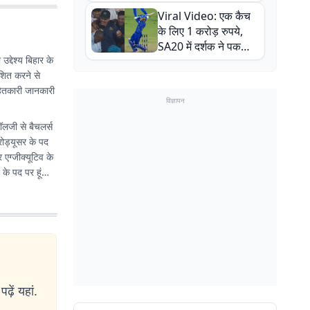
न्यूजीलैंड सीरीज से पहले
Viral Video: एक कैच
बाल-बाल बचे
के लिए 1 करोड़ रुपये,
SA20 में दर्शक ने पकड़ा
उद्देश्य बिहार के
एक हाथ से गजब का कैच
ाशित करने से
नहितकारी जानकारी
विज्ञापन
नॉलजी से बैचलर्स
रोड्यूसर के पद
एग्जीक्यूटिव के
 के पद पर हूं
ढ़ें यहां.