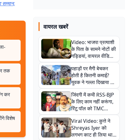
ा सम्मान,
वायरल खबरें
Video: भाजपा प्रत्याशी
ला-
के पिता के सामने नोटों की
गड्डियां, वायरल वीडियो
से राजनीति में उबाल,
पहाड़ों पर मैगी बेचकर
अजित महतो बोले- TMC
ंबर तक
होती है कितनी कमाई?
की गंदी चाल
युवक ने गल्ला दिखाया तो
नौकरी वालों के खड़े हो गए
ैंग कर
जिंदगी में कभी RSS-BJP
कान
के लिए काम नहीं करूंगा,
रिंटू पॉल को TMC
ऑफिस में ले जाकर पीटा,
ंगे विशेष
Viral Video: कुत्ते ने
Video वायरल
Shreyas Iyer को
लगभग काट ही लिया था,