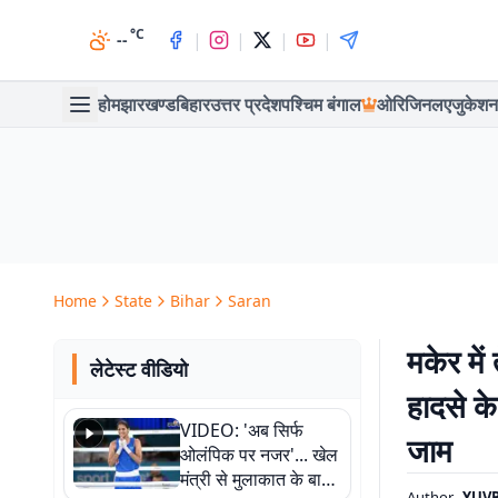
°C
|
|
|
|
--
होम
झारखण्ड
बिहार
उत्तर प्रदेश
पश्चिम बंगाल
ओरिजिनल
एजुकेशन
Home
State
Bihar
Saran
मकेर में
लेटेस्ट वीडियो
हादसे क
VIDEO: 'अब सिर्फ
जाम
ओलंपिक पर नजर'... खेल
मंत्री से मुलाकात के बाद
Author
YUVR