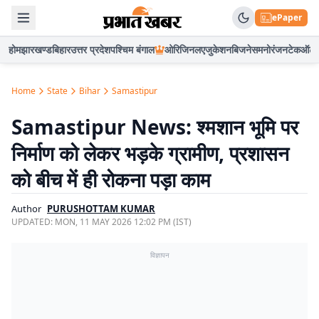
ePaper
होम
झारखण्ड
बिहार
उत्तर प्रदेश
पश्चिम बंगाल
ओरिजिनल
एजुकेशन
बिजनेस
मनोरंजन
टेक
ऑटो
Home
State
Bihar
Samastipur
Samastipur News: श्मशान भूमि पर
निर्माण को लेकर भड़के ग्रामीण, प्रशासन
को बीच में ही रोकना पड़ा काम
Author
PURUSHOTTAM KUMAR
UPDATED:
MON, 11 MAY 2026 12:02 PM (IST)
विज्ञापन