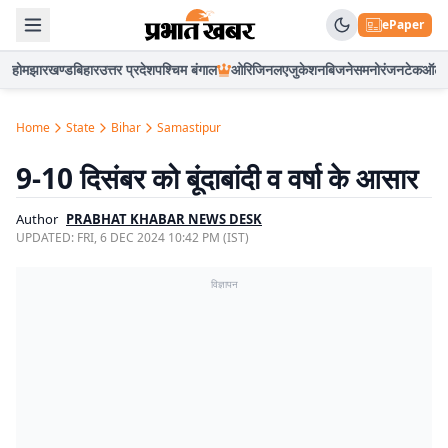
ePaper
होम
झारखण्ड
बिहार
उत्तर प्रदेश
पश्चिम बंगाल
ओरिजिनल
एजुकेशन
बिजनेस
मनोरंजन
टेक
ऑटो
Home
State
Bihar
Samastipur
9-10 दिसंबर को बूंदाबांदी व वर्षा के आसार
Author
PRABHAT KHABAR NEWS DESK
UPDATED:
FRI, 6 DEC 2024 10:42 PM (IST)
विज्ञापन