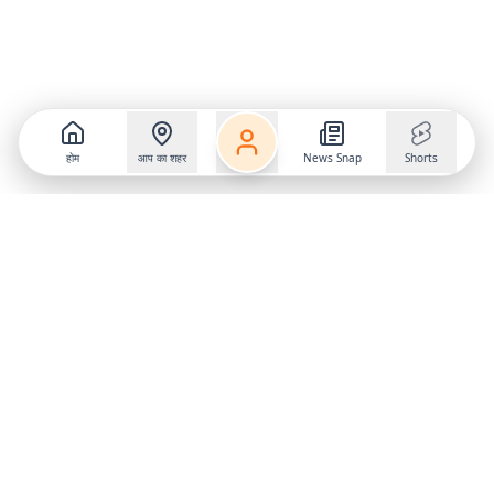
होम
आप का शहर
News Snap
Shorts
Follow us on
X
Download Mobile App