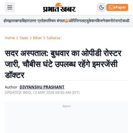
ePaper
होम
झारखण्ड
बिहार
उत्तर प्रदेश
पश्चिम बंगाल
ओरिजिनल
एजुकेशन
बिजनेस
मनोरंजन
टेक
ऑटो
Home
State
Bihar
Saharsa
सदर अस्पताल: बुधवार का ओपीडी रोस्टर
जारी, चौबीस घंटे उपलब्ध रहेंगे इमरजेंसी
डॉक्टर
Author
DIVYANSHU PRASHANT
UPDATED:
WED, 13 MAY 2026 09:50 AM (IST)
विज्ञापन