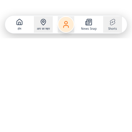
होम
आप का शहर
News Snap
Shorts
Follow us on
X
Download Mobile App
State
›
Jharkhand
›