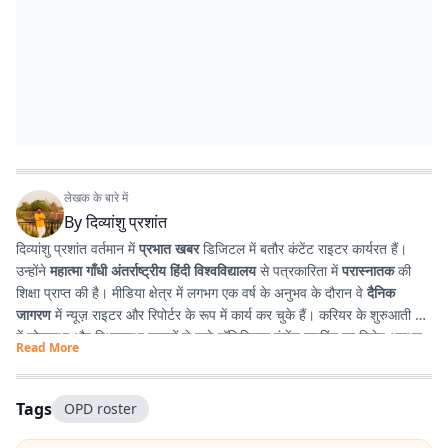
लेखक के बारे में
By
दिव्यांशु प्रशांत
दिव्यांशु प्रशांत वर्तमान में
प्रभात खबर
डिजिटल में बतौर कंटेंट राइटर कार्यरत हैं।
उन्होंने
महात्मा गाँधी अंतर्राष्ट्रीय हिंदी विश्वविद्यालय
से पत्रकारिता में
परास्नातक
की
शिक्षा प्राप्त की है। मीडिया क्षेत्र में लगभग एक वर्ष के अनुभव के दौरान वे
दैनिक
जागरण
में न्यूज़ राइटर और रिपोर्टर के रूप में कार्य कर चुके हैं। करियर के शुरुआती दौर
में लोकसभा और विधानसभा चुनावों से जुड़े पॉलिटिकल कंटेंट राइटिंग का विशेष अनुभव
Read More
प्राप्त किया। इसके अतिरिक्त उन्होंने
टी. एन. बी. कॉलेज
से हिंदी साहित्य में
स्नातक
किया है, जिसके कारण साहित्य, पठन-पाठन, लेखन और कविता-सृजन में उनकी विशेष
रुचि है। सटीक, निष्पक्ष और प्रभावशाली लेखन के माध्यम से पाठकों तक विश्वसनीय
Tags
OPD roster
जानकारी पहुँचाना उनकी पेशेवर पहचान है।