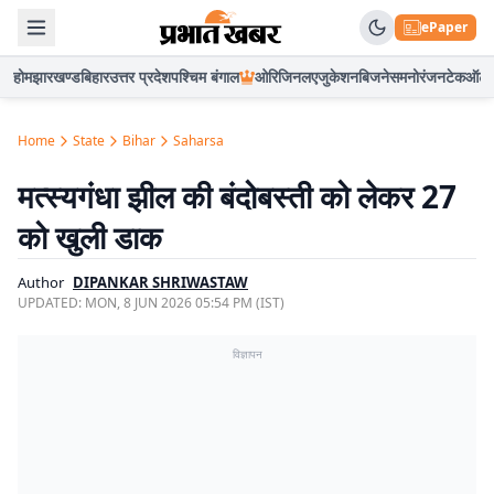
ePaper
होम
झारखण्ड
बिहार
उत्तर प्रदेश
पश्चिम बंगाल
ओरिजिनल
एजुकेशन
बिजनेस
मनोरंजन
टेक
ऑटो
Home
State
Bihar
Saharsa
मत्स्यगंधा झील की बंदोबस्ती को लेकर 27
को खुली डाक
Author
DIPANKAR SHRIWASTAW
UPDATED:
MON, 8 JUN 2026 05:54 PM (IST)
विज्ञापन