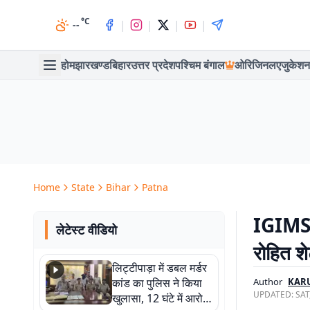
°C
|
|
|
|
--
होम
झारखण्ड
बिहार
उत्तर प्रदेश
पश्चिम बंगाल
ओरिजिनल
एजुकेशन
Home
State
Bihar
Patna
IGIMS मे
लेटेस्ट वीडियो
रोहित शे
लिट्टीपाड़ा में डबल मर्डर
कांड का पुलिस ने किया
Author
KAR
UPDATED:
SAT
खुलासा, 12 घंटे में आरोपी