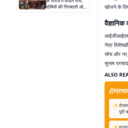
के विरोध में कैंडल मार्च,
खोजने के लिए
दोषियों की गिरफ्तारी और
मुआवजा समेत सरकारी
नौकरी की मांग
वैज्ञानिक 
आईजीआईएमएस 
नेत्र विशेषज
सोच और नए श
सुभाष प्रसाद
ALSO RE
प्रभा
तेजस्
1
पूरी
पटना:
2