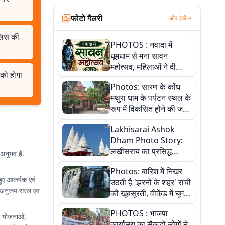
फोटो गैलरी
और देखें
ुलिस की
PHOTOS : नवादा में
धूमधाम से मना सावन
महोत्सव, महिलाओं ने दी
 को होगा
सांस्कृतिक प्रस्तुतियां
Photos: सारण के कोंध
मथुरा धाम के पर्यटन स्थल के
रूप में विकसित होने की जगी
आस, 9 तस्वीरों में देखें पूरी
Lakhisarai Ashok
कहानी
Dham Photo Story:
लखीसराय का प्रसिद्ध
अनुभव हैं.
अशोक धाम—आस्था,
Photos: बारिश में निखर
श्रृंगार, अनुष्ठान और
हुए आकर्षक एवं
उठती है 'झरनों के शहर' रांची
अलौकिक संध्या आरती के
 अनुरूप सरल एवं
की खूबसूरती, वीकेंड में घूम
विहंगम दृश्य
आएं ये 5 वादियां
PHOTOS : भाजपा
री योजनाओं,
कार्यालय का सैकड़ों लोगों ने