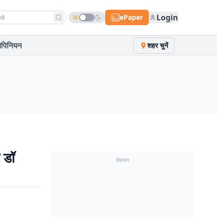
h news
Login
ePaper
पिनियन
शहर चुनें
क डॉ
विज्ञापन