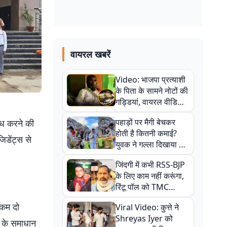
वायरल खबरें
Video: भाजपा प्रत्याशी
के पिता के सामने नोटों की
गड्डियां, वायरल वीडियो
से राजनीति में उबाल,
पहाड़ों पर मैगी बेचकर
शोध करने की
अजित महतो बोले- TMC
होती है कितनी कमाई?
की गंदी चाल
िडेंट्स से
युवक ने गल्ला दिखाया तो
नौकरी वालों के खड़े हो गए
जिंदगी में कभी RSS-BJP
कान
के लिए काम नहीं करूंगा,
रिंटू पॉल को TMC
ऑफिस में ले जाकर पीटा,
 कम दो
Viral Video: कुत्ते ने
Video वायरल
Shreyas Iyer को
ं के समाधान