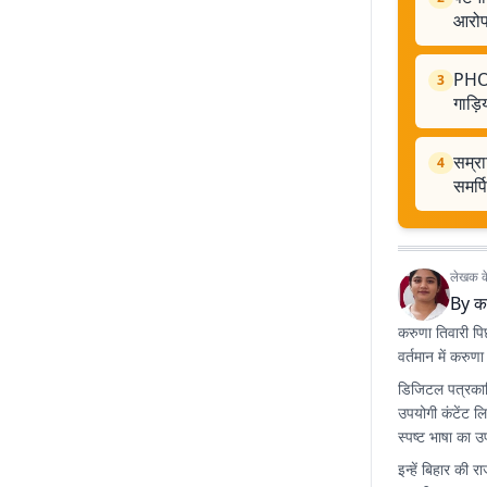
आरो
PHOTO
3
गाड़ि
सम्रा
4
समर्प
लेखक के 
By
क
करुणा तिवारी पिछल
वर्तमान में करुण
डिजिटल पत्रकारि
उपयोगी कंटेंट ल
स्पष्ट भाषा का उप
इन्हें बिहार की 