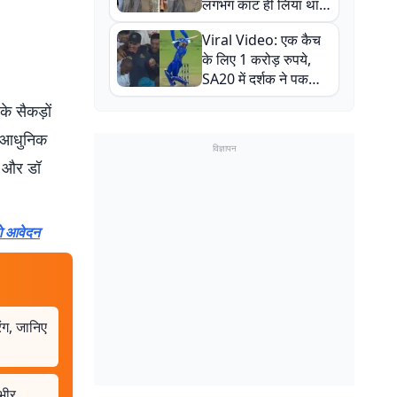
लगभग काट ही लिया था,
न्यूजीलैंड सीरीज से पहले
Viral Video: एक कैच
बाल-बाल बचे
के लिए 1 करोड़ रुपये,
SA20 में दर्शक ने पकड़ा
एक हाथ से गजब का कैच
े सैकड़ों
ने आधुनिक
विज्ञापन
श और डॉ
गे आवेदन
रंग, जानिए
भीर