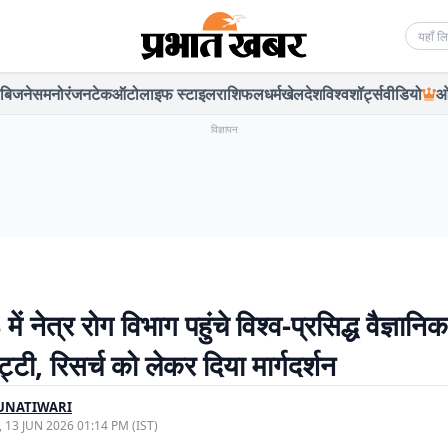
Searc
बिजनेस
मनोरंजन
टेक
ऑटो
लाइफ स्टाइल
राशिफल
धर्म
खेल
देश
विश्व
शॉर्ट्स
वीडियो
ओ
विज्ञापन
ं नेत्र रोग विभाग पहुंचे विश्व-प्रसिद्ध वैज्ञानि
ट्टी, रिसर्च को लेकर दिया मार्गदर्शन
UNATIWARI
, 13 JUN 2026 01:14 PM (IST)