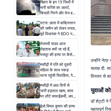
बिहार के इन 19 जिलों में
भारी बारिश का अलर्ट,
बिजली गिरने और तेज हवा
का भी खतरा
पटना: छाता में कब्रिस्तान
की जमीन को लेकर तनाव,
पूर्व विधायक ने BDO पर
लगाए गंभीर आरोप
तेजस्वी यादव आज
रोहतास क्यों जा रहे हैं,
मजदूर की हत्या पर कैसे
चढ़ायेंगे राजनीतिक रंग,
उन्होंने नेत
मसौढ़ी में पति को दूसरी
जानिए पूरी कहानी…
सलाह दी. साथ 
महिला के साथ पकड़
थाना पहुंची विवाहिता, गेट
विस्तार से ब
पर ही पति-पत्नी में मारपीट
मसौढ़ी में आठ दिनों से
युवाओं को
जारी हड़ताल खत्म, काम
पर लौटे सफाईकर्मी, अपनी
डॉ शेट्टी ने
मांगों को लेकर धरना दे रहे
ईओ विमल कुमार की हत्या
थे
महत्वपूर्ण र