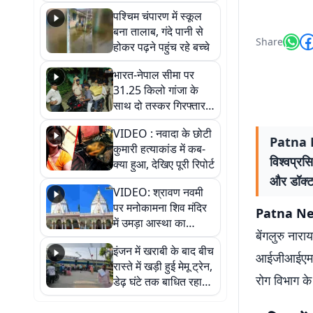
गिरफ्तार
पश्चिम चंपारण में स्कूल
बना तालाब, गंदे पानी से
Share
होकर पढ़ने पहुंच रहे बच्चे
भारत-नेपाल सीमा पर
31.25 किलो गांजा के
साथ दो तस्कर गिरफ्तार,
नेपाली नंबर की बाइक
VIDEO : नवादा के छोटी
जब्त
Patna New
कुमारी हत्याकांड में कब-
विश्वप्रसि
क्या हुआ, देखिए पूरी रिपोर्ट
और डॉक्टर
VIDEO: श्रावण नवमी
पर मनोकामना शिव मंदिर
Patna News
में उमड़ा आस्था का
बेंगलुरु नारा
सैलाब, हर-हर महादेव के
इंजन में खराबी के बाद बीच
जयघोष से गूंजा परिसर
आईजीआईएमएस क
रास्ते में खड़ी हुई मेमू ट्रेन,
रोग विभाग के 
डेढ़ घंटे तक बाधित रहा
आवागमन