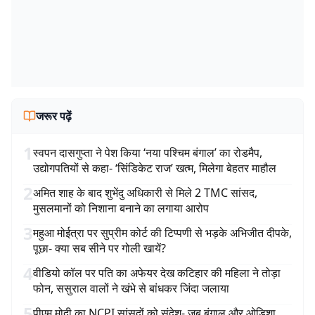
जरूर पढ़ें
1
स्वपन दासगुप्ता ने पेश किया ‘नया पश्चिम बंगाल’ का रोडमैप,
उद्योगपतियों से कहा- ‘सिंडिकेट राज’ खत्म, मिलेगा बेहतर माहौल
2
अमित शाह के बाद शुभेंदु अधिकारी से मिले 2 TMC सांसद,
मुसलमानों को निशाना बनाने का लगाया आरोप
3
महुआ मोईत्रा पर सुप्रीम कोर्ट की टिप्पणी से भड़के अभिजीत दीपके,
पूछा- क्या सब सीने पर गोली खायें?
4
वीडियो कॉल पर पति का अफेयर देख कटिहार की महिला ने तोड़ा
फोन, ससुराल वालों ने खंभे से बांधकर जिंदा जलाया
5
पीएम मोदी का NCPI सांसदों को संदेश- जब बंगाल और ओडिशा