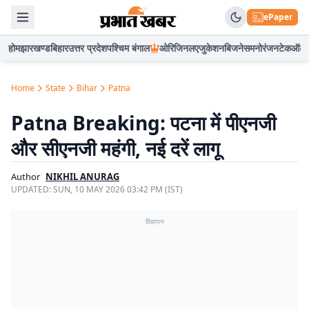
ePaper
होम
झारखण्ड
बिहार
उत्तर प्रदेश
पश्चिम बंगाल
ओरिजिनल
एजुकेशन
बिजनेस
मनोरंजन
टेक
ऑटो
Home
State
Bihar
Patna
Patna Breaking: पटना में पीएनजी
और सीएनजी महंगी, नई दरें लागू
Author
NIKHIL ANURAG
UPDATED:
SUN, 10 MAY 2026 03:42 PM (IST)
विज्ञापन