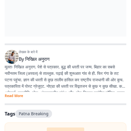
लेखक के बारे में
By
निखिल अनुराग
मूलतः निखिल अनुराग. पेशे से पत्रकार. बुद्ध की धरती पर जन्म. बिहार का सबसे
नवीनतम जिला (अरवल) से ताल्लुक. पढ़ाई की शुरूआत गांव से ही. फिर गंगा के तट
पटना पहुंचा. ज्ञान की धरती से कुछ तालीम हासिल कर राष्ट्रीय राजधानी की ओर कूच.
पत्रकारिता में पोस्ट ग्रेजुएट. नोएडा की धरती पर विद्वतजन से कुछ न कुछ सीखा. करंट
अफ़ेयर्स, राजनीति, खेल, अंतरराष्ट्रीय संबंध, गाँव, खेत-किसान पसंदीदा टॉपिक. स्कूल,
Read More
कॉलेज युनिवर्सिटी में यूथ से गपशप करना एनर्जी का अतिरिक्त स्रोत. साल 2020 में
नोएडा से शुरू हुई इस लेखन यात्रा कलम, डेस्कटॉप, लैपटॉप के की-बोर्ड से होते हुए
स्मार्ट फोन तक पहुंच गयी. ज्यों-ज्यों उम्र बढ़ रही है, सीखने, पढ़ने, लिखने की भूख भी
Tags
Patna Breaking
बढ़ रही है.