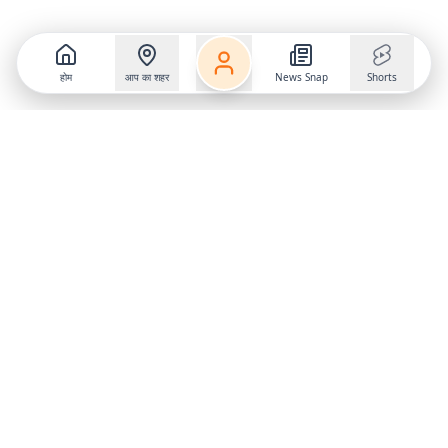
होम
आप का शहर
News Snap
Shorts
Follow us on
X
Download Mobile App
State
›
Jharkhand
›
Hindi News
Gumla News