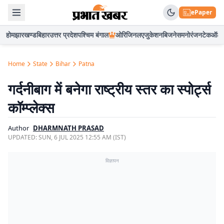
ePaper
होम
झारखण्ड
बिहार
उत्तर प्रदेश
पश्चिम बंगाल
ओरिजिनल
एजुकेशन
बिजनेस
मनोरंजन
टेक
ऑटो
Home
State
Bihar
Patna
गर्दनीबाग में बनेगा राष्ट्रीय स्तर का स्पोर्ट्स
कॉम्प्लेक्स
Author
DHARMNATH PRASAD
UPDATED:
SUN, 6 JUL 2025 12:55 AM (IST)
विज्ञापन