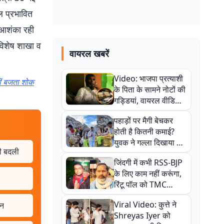
ल प्रभावित
ी आशंका रही
. विशेष शाखा व
वायरल खबरें
Video: भाजपा प्रत्याशी
हीं बजता शोक
के पिता के सामने नोटों की
गड्डियां, वायरल वीडियो
से राजनीति में उबाल,
पहाड़ों पर मैगी बेचकर
अजित महतो बोले- TMC
होती है कितनी कमाई?
की गंदी चाल
युवक ने गल्ला दिखाया तो
भी बदली
नौकरी वालों के खड़े हो गए
जिंदगी में कभी RSS-BJP
कान
के लिए काम नहीं करूंगा,
रिंटू पॉल को TMC
ऑफिस में ले जाकर पीटा,
Viral Video: कुत्ते ने
ान
Video वायरल
Shreyas Iyer को