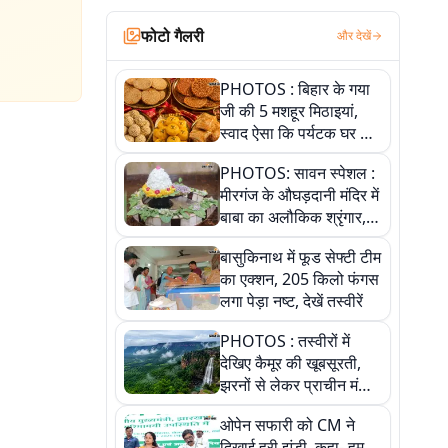
फोटो गैलरी
और देखें
PHOTOS : बिहार के गया
जी की 5 मशहूर मिठाइयां,
स्वाद ऐसा कि पर्यटक घर ले
जाना नहीं भूलते, तस्वीरों में
PHOTOS: सावन स्पेशल :
देखें
मीरगंज के औघड़दानी मंदिर में
बाबा का अलौकिक श्रृंगार,
तस्वीरों में देखें महादेव के कई
बासुकिनाथ में फूड सेफ्टी टीम
मनमोहक स्वरूप
का एक्शन, 205 किलो फंगस
लगा पेड़ा नष्ट, देखें तस्वीरें
PHOTOS : तस्वीरों में
देखिए कैमूर की खूबसूरती,
झरनों से लेकर प्राचीन मंदिरों
तक प्रकृति और आस्था का
ओपेन सफारी को CM ने
अद्भुत संगम
दिखाई हरी झंडी, कहा- हम