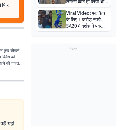
लगभग काट ही लिया था,
ं फिर
न्यूजीलैंड सीरीज से पहले
Viral Video: एक कैच
बाल-बाल बचे
के लिए 1 करोड़ रुपये,
SA20 में दर्शक ने पकड़ा
एक हाथ से गजब का कैच
विज्ञापन
छ न कुछ सीखने
श-विदेश की
सीखने की चाहत.
ढ़ें यहां.