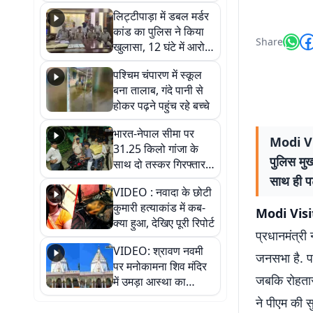
हुआ भव्य श्रृंगार
लिट्टीपाड़ा में डबल मर्डर
कांड का पुलिस ने किया
Share
खुलासा, 12 घंटे में आरोपी
गिरफ्तार
पश्चिम चंपारण में स्कूल
बना तालाब, गंदे पानी से
होकर पढ़ने पहुंच रहे बच्चे
भारत-नेपाल सीमा पर
Modi Vis
31.25 किलो गांजा के
पुलिस मुख
साथ दो तस्कर गिरफ्तार,
नेपाली नंबर की बाइक
साथ ही प
VIDEO : नवादा के छोटी
जब्त
कुमारी हत्याकांड में कब-
Modi Visi
क्या हुआ, देखिए पूरी रिपोर्ट
प्रधानमंत्री
VIDEO: श्रावण नवमी
जनसभा है. पट
पर मनोकामना शिव मंदिर
जबकि रोहतास 
में उमड़ा आस्था का
सैलाब, हर-हर महादेव के
ने पीएम की स
जयघोष से गूंजा परिसर