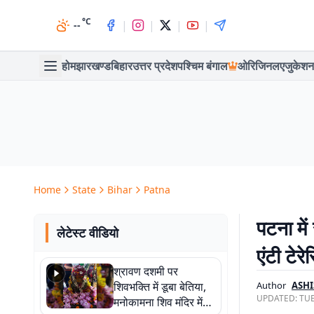
°C
|
|
|
|
--
होम
झारखण्ड
बिहार
उत्तर प्रदेश
पश्चिम बंगाल
ओरिजिनल
एजुकेशन
Home
State
Bihar
Patna
पटना मे
लेटेस्ट वीडियो
एंटी टेर
श्रावण दशमी पर
शिवभक्ति में डूबा बेतिया,
Author
ASHI
UPDATED:
TUE
मनोकामना शिव मंदिर में