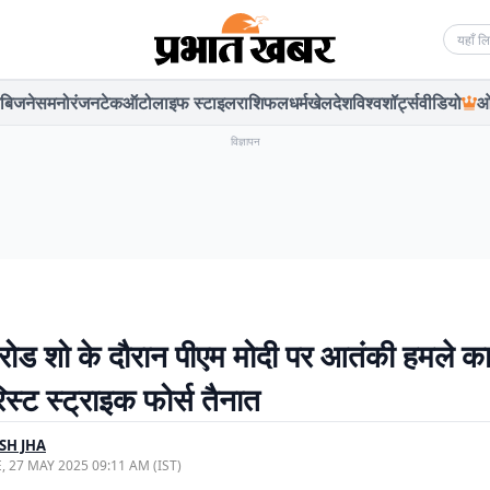
Searc
बिजनेस
मनोरंजन
टेक
ऑटो
लाइफ स्टाइल
राशिफल
धर्म
खेल
देश
विश्व
शॉर्ट्स
वीडियो
ओ
विज्ञापन
ं रोड शो के दौरान पीएम मोदी पर आतंकी हमले क
ेरिस्ट स्ट्राइक फोर्स तैनात
SH JHA
, 27 MAY 2025 09:11 AM (IST)