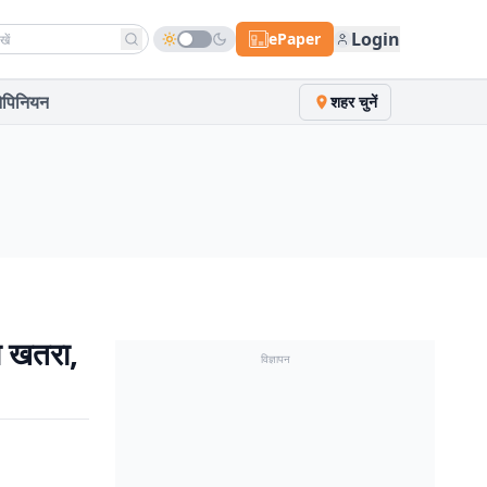
h news
Login
ePaper
पिनियन
शहर चुनें
ा खतरा,
विज्ञापन