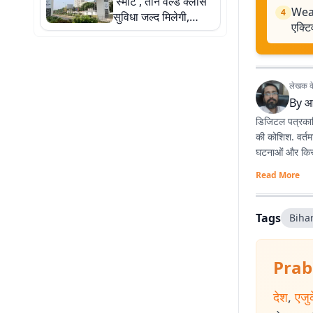
'स्मार्ट', तीन वर्ल्ड क्लास
Weat
4
सुविधा जल्द मिलेगी,
एक्ट
जानिए पूरी डिटेल
लेखक के 
By
आ
डिजिटल पत्रकारि
की कोशिश. वर्तम
घटनाओं और किस्स
Read More
Tags
Biha
Prab
देश
,
एजु