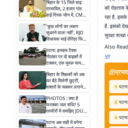
बिहार के 15 जिले बाढ़
को रोहतास के
प्रभावित, 2 हजार गांव
हाई रिस्क जोन में, CM
रहा है. इसके
सम्राट ने नदियों को लेकर
है. इसको देखत
'कुछ लोगों का लक्षण
बताया प्लान
सुधरने वाला नहीं', RJD
सुरक्षा शाखा
विधायक भाई वीरेंद्र फिर
भड़के, सरकार को भी
Also Rea
पटना: इनकम टैक्स
निशाने पर लिया
धुन
गोलंबर पर दो बाइकों में
टक्कर, एक युवक घायल,
पुलिस ने बचाई जान
प्रभा
बिहार के शिक्षकों को अब
घर बैठे मिलेगी छुट्टी,
पटना:
दफ्तरों के चक्कर लगाने
1
की जरूरत नहीं, जानें पूरी
PHOTOS : क्या है
प्रक्रिया
पटना 
2
फरक्का जल संधि? 5
तस्वीरों में समझिए JDU के
विरोध से लेकर बिहार पर
पटना:
3
पटना अब सही में बनेगा
असर तक पूरी कहानी