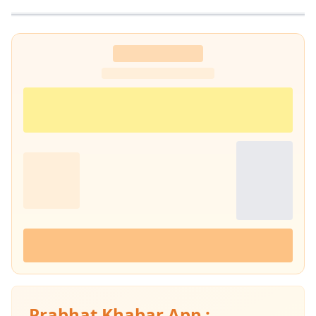
Prabhat Khabar App :