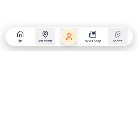
होम
आप का शहर
News Snap
Shorts
Follow us on
X
Download Mobile App