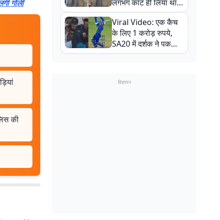
लगभग काट ही लिया था,
 लगी गोली
न्यूजीलैंड सीरीज से पहले
Viral Video: एक कैच
बाल-बाल बचे
के लिए 1 करोड़ रुपये,
SA20 में दर्शक ने पकड़ा
एक हाथ से गजब का कैच
़ियां
विज्ञापन
ुलिस की