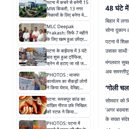
पटना में कचरे से बनेगी 15
48 घंटे मे
MW बिजली, 13 नगर
निकायों के लिए बनेगा मेगा
बिहार में लग
वेस्ट प्लांट, 20 साल
MLC Deepak
चलेगा प्रोजेक्ट
सोना दुकान 
Prakash: सिर्फ 7 महीने
के लिए खत्म हुआ उपेंद्र
पटना में शि
कुशवाहा का टेंशन, फिर
उसका साथी 
पटना के बाईपास में 3 घंटे
बेटे की मंत्री कुर्सी पर
बाद शुरू हुआ ट्रैफिक,
संकट
मंगलवार सुबह
क्रेन से हटाए जा रहे जले
वाहन
अब समस्तीपुर 
PHOTOS : भाजपा
कार्यालय का सैकड़ों लोगों
‘गोली चल
ने किया घेराव, देखिए
तस्वीरें
पटना: रूपसपुर कांड का
सोमवार को बि
वांछित नीरज उर्फ निखिल
‘अगर बदमाश ग
को स्टफ ने किया
गिरफ्तार, 125 पुड़िया
के सख्त संदे
PHOTOS: पटना में
स्मैक जब्त