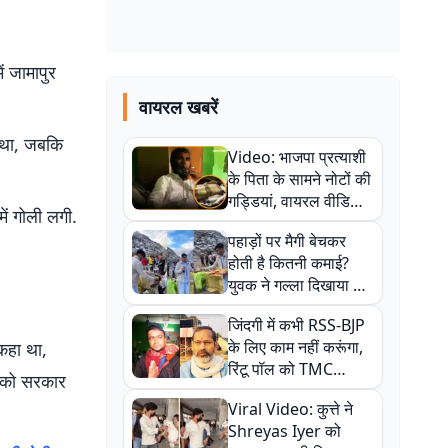
ं जामापुर
वायरल खबरें
आ था, जबकि
Video: भाजपा प्रत्याशी
के पिता के सामने नोटों की
गड्डियां, वायरल वीडियो
ें गोली लगी.
से राजनीति में उबाल,
पहाड़ों पर मैगी बेचकर
अजित महतो बोले- TMC
होती है कितनी कमाई?
की गंदी चाल
युवक ने गल्ला दिखाया तो
नौकरी वालों के खड़े हो गए
जिंदगी में कभी RSS-BJP
कान
के लिए काम नहीं करूंगा,
 कहा था,
रिंटू पॉल को TMC
ई को सरकार
ऑफिस में ले जाकर पीटा,
Viral Video: कुत्ते ने
Video वायरल
Shreyas Iyer को