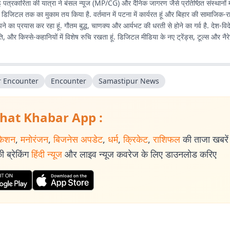
ई पत्रकारिता की यात्रा ने बंसल न्यूज (MP/CG) और दैनिक जागरण जैसे प्रतिष्ठित संस्थानों मे
िजिटल तक का मुकाम तय किया है. वर्तमान में पटना में कार्यरत हूं और बिहार की सामाजिक-
े का प्रयास कर रहा हूं. गौतम बुद्ध, चाणक्य और आर्यभट की धरती से होने का गर्व है. देश-व
, और किस्से-कहानियों में विशेष रुचि रखता हूं. डिजिटल मीडिया के नए ट्रेंड्स, टूल्स और नैरे
 पसंद है.
r Encounter
Encounter
Samastipur News
hat Khabar App :
केशन
,
मनोरंजन
,
बिजनेस अपडेट
,
धर्म
,
क्रिकेट
,
राशिफल
की ताजा खबरें प
 ब्रेकिंग
हिंदी न्यूज
और लाइव न्यूज कवरेज के लिए डाउनलोड करिए