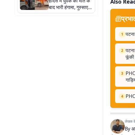
हादसे में युवक की मौत के
Also Rea
बाद भारी हंगामा, गुस्साए
लोगों ने बस-पुलिस की
प्रभा
गाड़ियां फूंकी. फोटो में
जानिए पूरी कहानी
पटना 
1
पटना:
2
फूंकी
PHOTO
3
गाड़ि
PHOTO
4
लेखक के 
By
अ