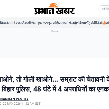
Searc
बिजनेस
मनोरंजन
टेक
ऑटो
लाइफ स्टाइल
राशिफल
धर्म
खेल
देश
विश्व
शॉर्ट्स
वीडियो
ओ
विज्ञापन
ाओगे, तो गोली खाओगे… सम्राट की चेतावनी क
ं बिहार पुलिस, 48 घंटे में 4 अपराधियों का एनक
INANDAN PANDEY
, 20 MAY 2026 11:12 AM (IST)