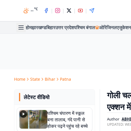
°C
|
|
|
|
--
होम
झारखण्ड
बिहार
उत्तर प्रदेश
पश्चिम बंगाल
ओरिजिनल
एजुकेशन
Home
State
Bihar
Patna
गोली चल
लेटेस्ट वीडियो
एक्शन मे
पश्चिम चंपारण में स्कूल
बना तालाब, गंदे पानी से
Author
ABH
UPDATED:
WED
होकर पढ़ने पहुंच रहे बच्चे