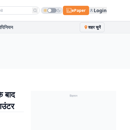
h news
Login
ePaper
पिनियन
शहर चुनें
े बाद
विज्ञापन
ाउंटर