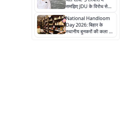
समझिए JDU के विरोध से
लेकर बिहार पर असर तक
National Handloom
पूरी कहानी
Day 2026: बिहार के
स्थानीय बुनकरों की कला को
सलाम, तस्वीरों में देखें
हस्तकरघा की समृद्ध परंपरा