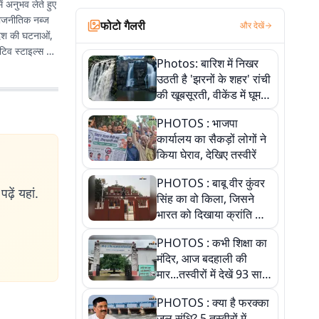
ं अनुभव लेते हुए
राजनीतिक नब्ज
फोटो गैलरी
और देखें
िदेश की घटनाओं,
टिव स्टाइल्स के
Photos: बारिश में निखर
उठती है 'झरनों के शहर' रांची
की खूबसूरती, वीकेंड में घूम
आएं ये 5 वादियां
PHOTOS : भाजपा
कार्यालय का सैकड़ों लोगों ने
किया घेराव, देखिए तस्वीरें
PHOTOS : बाबू वीर कुंवर
ढ़ें यहां.
सिंह का वो किला, जिसने
भारत को दिखाया क्रांति का
रास्ता: तस्वीरों में देखिए
PHOTOS : कभी शिक्षा का
मंदिर, आज बदहाली की
मार...तस्वीरों में देखें 93 साल
पुराने इस हाई स्कूल की
PHOTOS : क्या है फरक्का
हकीकत
जल संधि? 5 तस्वीरों में