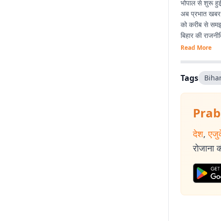
भोपाल से शुरू हु
अब प्रभात खबर ड
को करीब से समझन
बिहार की राजनीति
साथ प्रयोग करना
Read More
Tags
Biha
Prab
देश
,
एजु
रोजाना की