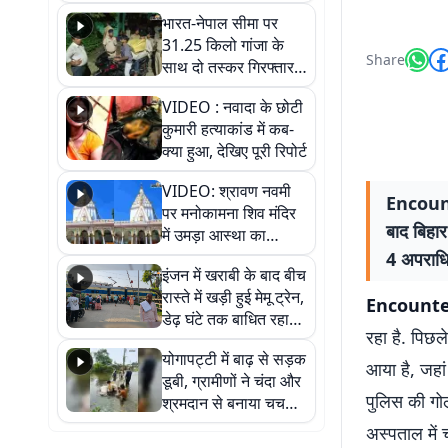
भारत-नेपाल सीमा पर
31.25 किलो गांजा के
Share
साथ दो तस्कर गिरफ्तार,
नेपाली नंबर की बाइक
VIDEO : नवादा के छोटी
जब्त
कुमारी हत्याकांड में कब-
क्या हुआ, देखिए पूरी रिपोर्ट
VIDEO: श्रावण नवमी
Encounte
पर मनोकामना शिव मंदिर
बाद बिहार
में उमड़ा आस्था का
सैलाब, हर-हर महादेव के
4 अपराधि
इंजन में खराबी के बाद बीच
जयघोष से गूंजा परिसर
रास्ते में खड़ी हुई मेमू ट्रेन,
Encounte
डेढ़ घंटे तक बाधित रहा
रहा है. पिछल
आवागमन
योगापट्टी में बाढ़ से सड़क
आया है, जहां
डूबी, ग्रामीणों ने चंदा और
पुलिस की गो
श्रमदान से बनाया चचरी
पुल
अस्पताल में 