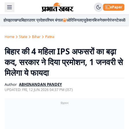
ePaper
होम
झारखण्ड
बिहार
उत्तर प्रदेश
पश्चिम बंगाल
ओरिजिनल
एजुकेशन
बिजनेस
मनोरंजन
टेक
ऑटो
Home
State
Bihar
Patna
बिहार की 4 महिला IPS अफसरों का बढ़ा
कद, सरकार ने दिया प्रमोशन, 1 जनवरी से
मिलेगा ये फायदा
Author
ABHINANDAN PANDEY
UPDATED:
FRI, 12 JUN 2026 04:37 PM (IST)
विज्ञापन