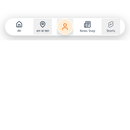
होम
आप का शहर
News Snap
Shorts
Follow us on
X
Download Mobile App
State
›
Jharkhand
›