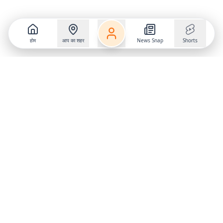
होम
आप का शहर
News Snap
Shorts
Follow us on
X
Download Mobile App
State
›
Jharkhand
›
Hindi News
Gumla News