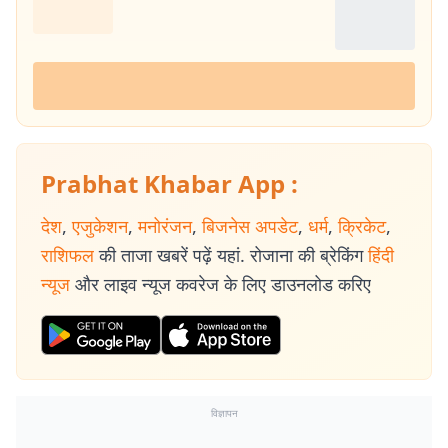
Prabhat Khabar App :
देश
,
एजुकेशन
,
मनोरंजन
,
बिजनेस अपडेट
,
धर्म
,
क्रिकेट
,
राशिफल
की ताजा खबरें पढ़ें यहां. रोजाना की ब्रेकिंग
हिंदी
न्यूज
और लाइव न्यूज कवरेज के लिए डाउनलोड करिए
विज्ञापन