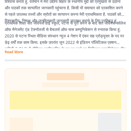
विश्वास करता हूं. वर्तमान में मेरा उद्देश्य बिहार के स्थानीय मुद्दों को प्रमुखता से उठाना
और पाठकों तक सत्यापित जानकारी पहुंचाना है. किसी भी समाचार को प्रकाशित करने
से पहले उपलब्ध तथ्यों और स्रोतों का सत्यापन करना मेरी प्राथमिकता है. पाठकों को
विश्वसनीय, निष्पक्ष और जनहितकारी जानकारी उपलब्ध कराने के लिए प्रतिबद्ध हूं.
प्राथमिक शिक्षा संत जेवियर्स हाई स्कूल, पटना से पूरी करने के बाद संत जेवियर्स कॉलेज
ऑफ मैनेजमेंट एंड टेक्नॉलजी से बैचलर्स ऑफ मास कम्यूनिकेशन से स्नातक किया हूं.
2020 से पटना स्थित मीडिया संस्थान न्यूज 4 नेशन में एंकर सह प्रोड्यूसर के पद पर
डेढ़ वर्षों तक काम किया. इसके उपरांत जून 2022 से इंडियन पॉलिटिकल एक्शन
कमिटी (I-PAC) में सीनियर एग्जीक्यूटिव के पद पर रहते हुए डिजिटल कम्यूनिकेशन टीम
Read More
में कार्य करने का मौका मिला. वर्तमान में प्रभात खबर में कंटेंट राइटर के पद पर हूं इसके
माध्यम से नागरिकों के पास तथ्यात्मक और सही सूचनाएँ, खबर और अपडेट देने का कार्य
कर रहा हूं.