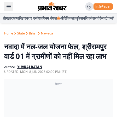
ePaper
होम
झारखण्ड
बिहार
उत्तर प्रदेश
पश्चिम बंगाल
ओरिजिनल
एजुकेशन
बिजनेस
मनोरंजन
टेक
ऑटो
Home
State
Bihar
Nawada
नवादा में नल-जल योजना फेल, श्रीरामपुर
वार्ड 01 में ग्रामीणों को नहीं मिल रहा लाभ
Author
YUVRAJ RATAN
UPDATED:
MON, 8 JUN 2026 02:20 PM (IST)
विज्ञापन