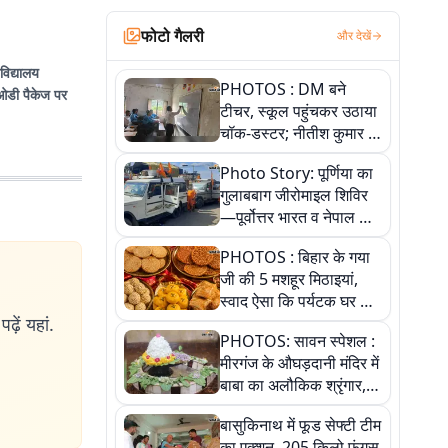
फोटो गैलरी
और देखें
वविद्यालय
PHOTOS : DM बने
ओडी पैकेज पर
टीचर, स्कूल पहुंचकर उठाया
चॉक-डस्टर; नीतीश कुमार के
इस चहेते अधिकारी को
Photo Story: पूर्णिया का
जानिए
गुलाबबाग जीरोमाइल शिविर
—पूर्वोत्तर भारत व नेपाल के
कांवरियों का प्रमुख सेवा धाम
PHOTOS : बिहार के गया
जी की 5 मशहूर मिठाइयां,
स्वाद ऐसा कि पर्यटक घर ले
ढ़ें यहां.
जाना नहीं भूलते, तस्वीरों में
PHOTOS: सावन स्पेशल :
देखें
मीरगंज के औघड़दानी मंदिर में
बाबा का अलौकिक श्रृंगार,
तस्वीरों में देखें महादेव के कई
बासुकिनाथ में फूड सेफ्टी टीम
मनमोहक स्वरूप
का एक्शन, 205 किलो फंगस