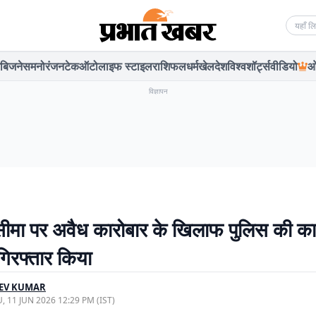
Searc
बिजनेस
मनोरंजन
टेक
ऑटो
लाइफ स्टाइल
राशिफल
धर्म
खेल
देश
विश्व
शॉर्ट्स
वीडियो
ओ
विज्ञापन
सीमा पर अवैध कारोबार के खिलाफ पुलिस की कार्
गिरफ्तार किया
EEV KUMAR
, 11 JUN 2026 12:29 PM (IST)