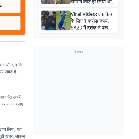
लगभग काट ही लिया था,
मन
न्यूजीलैंड सीरीज से पहले
Viral Video: एक कैच
बाल-बाल बचे
के लिए 1 करोड़ रुपये,
SA20 में दर्शक ने पकड़ा
एक हाथ से गजब का कैच
विज्ञापन
 अपना योगदान दिए
 पर पकड़ है.
 आधारित खबरें
ल पर नजर बनाएं
.
्ञान लिया, यहां