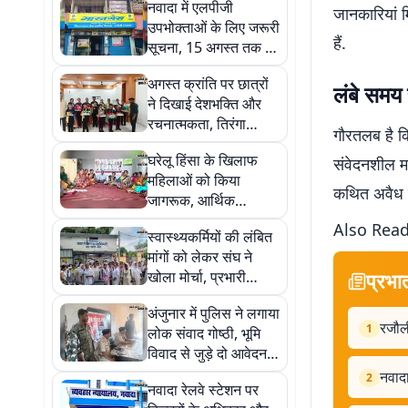
नवादा में एलपीजी
जानकारियां म
उपभोक्ताओं के लिए जरूरी
हैं.
सूचना, 15 अगस्त तक ई-
केवाईसी कराना अनिवार्य
अगस्त क्रांति पर छात्रों
लंबे समय 
ने दिखाई देशभक्ति और
रचनात्मकता, तिरंगा
गौरतलब है कि
प्रोजेक्ट ने मोहा मन
घरेलू हिंसा के खिलाफ
संवेदनशील मा
महिलाओं को किया
कथित अवैध क
जागरूक, आर्थिक
आत्मनिर्भरता पर दिया जोर
Also Read
स्वास्थ्यकर्मियों की लंबित
मांगों को लेकर संघ ने
खोला मोर्चा, प्रभारी
प्रभा
चिकित्सा पदाधिकारी को
अंजुनार में पुलिस ने लगाया
सौंपा मांग-पत्र
रजौली
1
लोक संवाद गोष्ठी, भूमि
विवाद से जुड़े दो आवेदन
मिले
नवाद
2
नवादा रेलवे स्टेशन पर