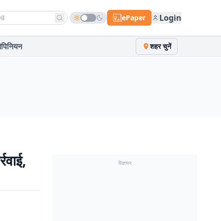
h news
Login
ePaper
पिनियन
शहर चुनें
रवाई,
विज्ञापन