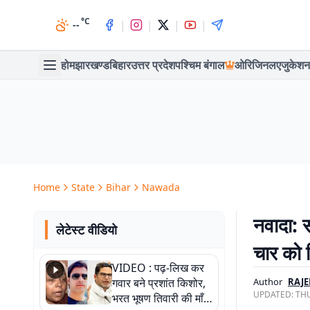
°C
|
|
|
|
--
होम
झारखण्ड
बिहार
उत्तर प्रदेश
पश्चिम बंगाल
ओरिजिनल
एजुकेशन
Home
State
Bihar
Nawada
नवादा: 
लेटेस्ट वीडियो
चार को 
VIDEO : पढ़-लिख कर
गवार बने प्रशांत किशोर,
Author
RAJ
UPDATED:
THU
भरत भूषण तिवारी की माँ ने