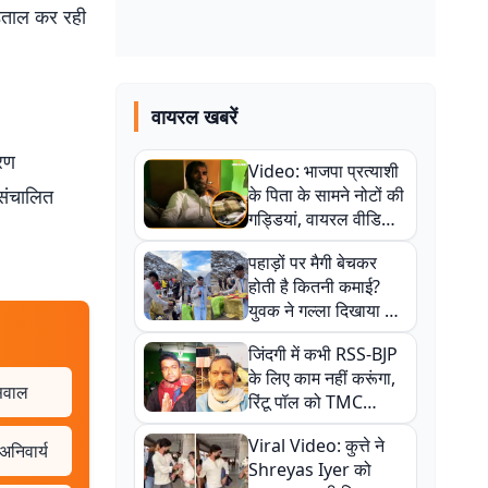
पड़ताल कर रही
वायरल खबरें
ारण
Video: भाजपा प्रत्याशी
 संचालित
के पिता के सामने नोटों की
गड्डियां, वायरल वीडियो
से राजनीति में उबाल,
पहाड़ों पर मैगी बेचकर
अजित महतो बोले- TMC
होती है कितनी कमाई?
की गंदी चाल
युवक ने गल्ला दिखाया तो
नौकरी वालों के खड़े हो गए
जिंदगी में कभी RSS-BJP
कान
के लिए काम नहीं करूंगा,
 सवाल
रिंटू पॉल को TMC
ऑफिस में ले जाकर पीटा,
Viral Video: कुत्ते ने
Video वायरल
अनिवार्य
Shreyas Iyer को