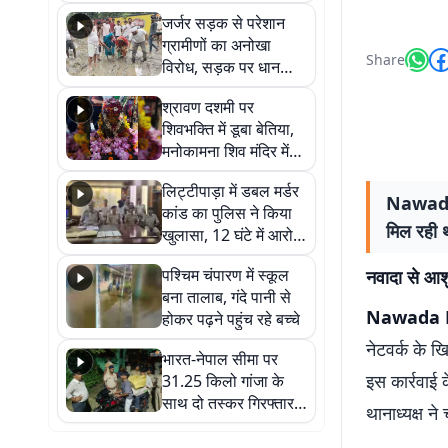
कहा नहीं थी उम्मीद, बेटा
जर्जर सड़क से परेशान
था तो किसी को बोलने की
ग्रामीणों का अनोखा
नहीं थी हिम्मत
Share
विरोध, सड़क पर धान
रोपकर और खाद डालकर
श्रावण दशमी पर
जताया आक्रोश
शिवभक्ति में डूबा बेतिया,
मनोकामना शिव मंदिर में
हुआ भव्य श्रृंगार
लिट्टीपाड़ा में डबल मर्डर
Nawada Ne
कांड का पुलिस ने किया
मिल रही थ
खुलासा, 12 घंटे में आरोपी
गिरफ्तार
पश्चिम चंपारण में स्कूल
नवादा से आशु
बना तालाब, गंदे पानी से
Nawada 
होकर पढ़ने पहुंच रहे बच्चे
नेटवर्क के ख
भारत-नेपाल सीमा पर
इस कार्रवाई 
31.25 किलो गांजा के
साथ दो तस्कर गिरफ्तार,
थानाध्यक्ष ने
नेपाली नंबर की बाइक
जब्त