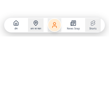
होम
आप का शहर
News Snap
Shorts
Follow us on
X
Download Mobile App
State
›
Jharkhand
›