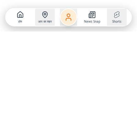
होम
आप का शहर
News Snap
Shorts
Follow us on
X
Download Mobile App
State
›
Jharkhand
›
Hindi News
Gumla News
Bihar News
Dumka News