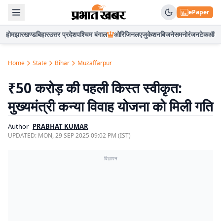
ePaper
होम
झारखण्ड
बिहार
उत्तर प्रदेश
पश्चिम बंगाल
ओरिजिनल
एजुकेशन
बिजनेस
मनोरंजन
टेक
ऑटो
Home
State
Bihar
Muzaffarpur
₹50 करोड़ की पहली किस्त स्वीकृत:
मुख्यमंत्री कन्या विवाह योजना को मिली गति
Author
PRABHAT KUMAR
UPDATED:
MON, 29 SEP 2025 09:02 PM (IST)
विज्ञापन