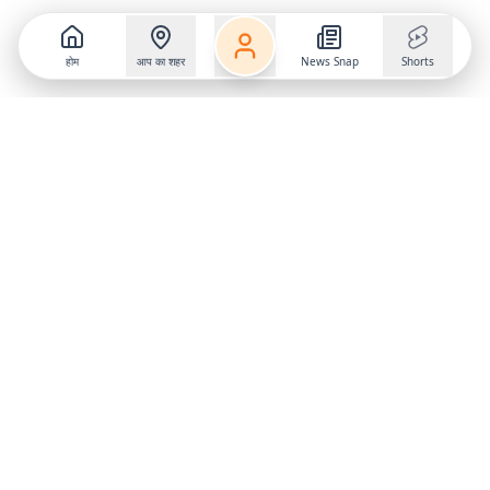
होम
आप का शहर
News Snap
Shorts
Follow us on
X
Download Mobile App
State
›
Jharkhand
›
Hindi News
Gumla News
Bihar News
Dumka News