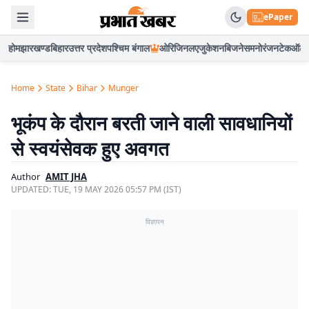
ePaper
होम
झारखण्ड
बिहार
उत्तर प्रदेश
पश्चिम बंगाल
ओरिजिनल
एजुकेशन
बिजनेस
मनोरंजन
टेक
ऑटो
Home
State
Bihar
Munger
भूकंप के दौरान बरती जाने वाली सावधानियों
से स्वयंसेवक हुए अवगत
Author
AMIT JHA
UPDATED:
TUE, 19 MAY 2026 05:57 PM (IST)
विज्ञापन